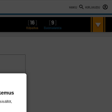
HAKU
KIRJAUDU
[
16
]
[
9
]
Kilpailua
Suomalaista
okemus
isällöt,