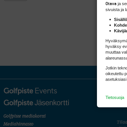
ja s
Otava
sivuista ja 
Sisäll
Kohden
Kävijä
Hyväksymällä
hyväksy eväs
muuttaa val
alareunass
Jotkin tekno
oikeutettu 
asetuksiasi
Tietosuoja
Golfpiste mediakortti
Tilaa
Mediahinnasto