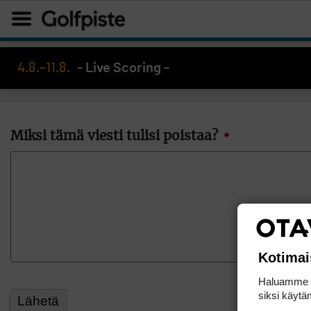
4.8.–11.8.
- Live Scoring -
Miksi tämä viesti tulisi poistaa?
*
Kotimai
Haluamme ta
siksi käytäm