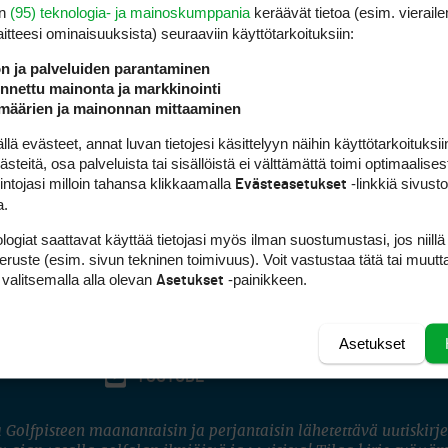
en
(95) teknologia- ja mainoskumppania
keräävät tietoa (esim. vieraile
laitteesi ominaisuuk­sista) seuraaviin käyttötarkoituksiin:
ön ja palveluiden parantaminen
nettu mainonta ja markkinointi
määrien ja mainonnan mittaaminen
 evästeet, annat luvan tietojesi käsittelyyn näihin käyttötarkoituksiin
teitä, osa palveluista tai sisällöistä ei välttämättä toimi optimaalisest
intojasi milloin tahansa klikkaamalla
-linkkiä sivust
Evästeasetukset
a.
logiat saattavat käyttää tietojasi myös ilman suostumustasi, jos niillä
peruste (esim. sivun tekninen toimivuus). Voit vastustaa tätä tai muutt
 valitsemalla alla olevan
-painikkeen.
Asetukset
Asetukset
FACEBOOK
INSTAGRAM
YOUTUBE
 Golfpisteen maanantaisin ja perjantaisin lähetettävä uutiskirje