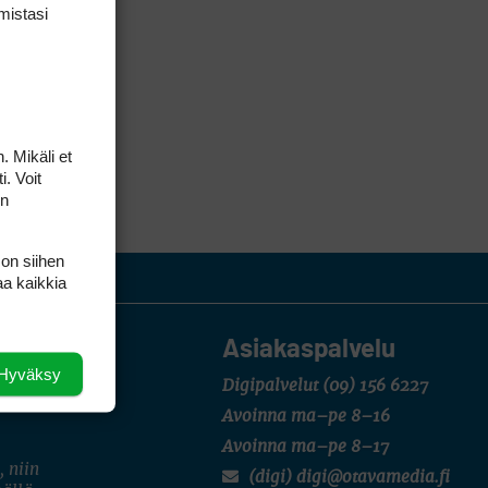
mis­tasi
. Mikäli et
i. Voit
on
 on siihen
aa kaikkia
Asiakaspalvelu
Hyväksy
Digipalvelut
(09) 156 6227
Avoinna ma–pe 8–16
Avoinna ma–pe 8–17
, niin
(digi) digi@otavamedia.fi