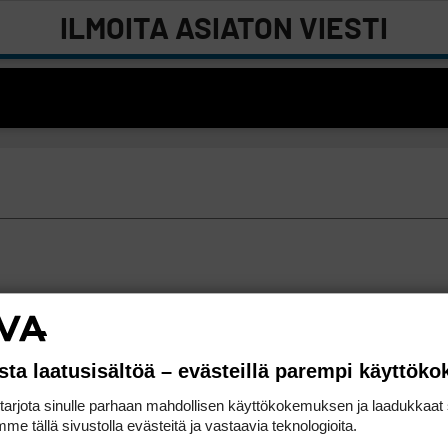
ILMOITA ASIATON VIESTI
sta laatusisältöä – evästeillä parempi käyttök
rjota sinulle parhaan mahdollisen käyttökokemuksen ja laadukkaat s
me tällä sivustolla evästeitä ja vastaavia teknologioita.