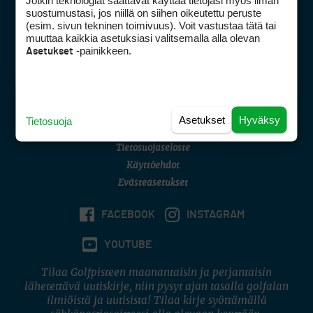
Jotkin teknologiat saattavat käyttää tietojasi myös ilman
Golfpisteen yhteystiedot
suostumustasi, jos niillä on siihen oikeutettu peruste
(esim. sivun tekninen toimivuus). Voit vastustaa tätä tai
DSA avoimuusraportti
muuttaa kaikkia asetuksiasi valitsemalla alla olevan
-painikkeen.
Asetukset
Asiakaspalvelu
Digipalvelut
(09) 156 6227
Avoinna ma–pe 8–16
Avoinna ma–pe 8–17
Asetukset
Hyväksy
Tietosuoja
(digi) digi@otavamedia.fi
Tietosuojaseloste
Käyttöehdot
Evästeasetukset
FACEBOOK
INSTAGRAM
YOUTUBE
Tilaa Golfpisteen maanantaisin ja perjantaisin
lähetettävä uutiskirje, niin pysyt ajan tasalla golfalan
ilmiöistä ja uutisista! Tilaa kirje syöttämällä