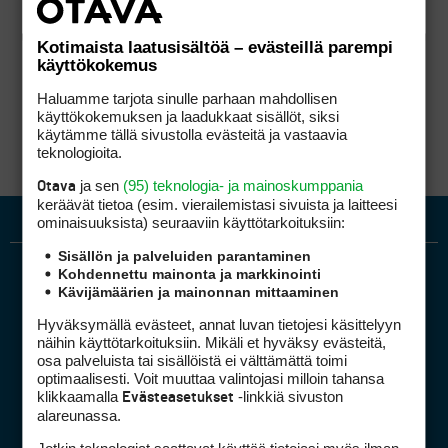
Kotimaista laatusisältöä – evästeillä parempi
käyttökokemus
Haluamme tarjota sinulle parhaan mahdollisen
käyttökokemuksen ja laadukkaat sisällöt, siksi
käytämme tällä sivustolla evästeitä ja vastaavia
teknologioita.
ja sen
(95) teknologia- ja mainoskumppania
Otava
keräävät tietoa (esim. vierailemis­tasi sivuista ja laitteesi
ominaisuuk­sista) seuraaviin käyttötarkoituksiin:
Sisällön ja palveluiden parantaminen
Kohdennettu mainonta ja markkinointi
Kävijämäärien ja mainonnan mittaaminen
Hyväksymällä evästeet, annat luvan tietojesi käsittelyyn
näihin käyttötarkoituksiin. Mikäli et hyväksy evästeitä,
osa palveluista tai sisällöistä ei välttämättä toimi
optimaalisesti. Voit muuttaa valintojasi milloin tahansa
Golfpiste mediakortti
klikkaamalla
-linkkiä sivuston
Evästeasetukset
Mediahinnasto
alareunassa.
Tietoa verkon kävijöistä