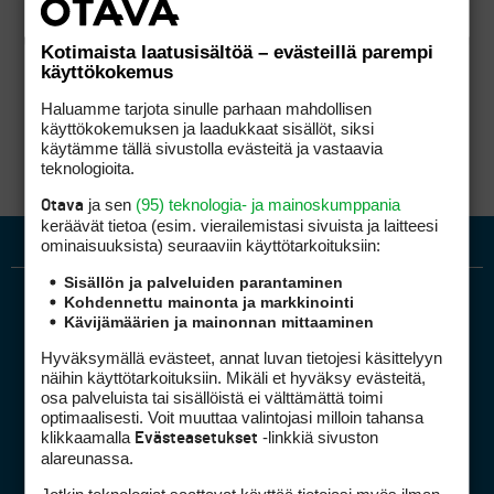
Kotimaista laatusisältöä – evästeillä parempi
käyttökokemus
Haluamme tarjota sinulle parhaan mahdollisen
käyttökokemuksen ja laadukkaat sisällöt, siksi
käytämme tällä sivustolla evästeitä ja vastaavia
teknologioita.
ja sen
(95) teknologia- ja mainoskumppania
Otava
keräävät tietoa (esim. vierailemis­tasi sivuista ja laitteesi
ominaisuuk­sista) seuraaviin käyttötarkoituksiin:
Sisällön ja palveluiden parantaminen
Kohdennettu mainonta ja markkinointi
Kävijämäärien ja mainonnan mittaaminen
Hyväksymällä evästeet, annat luvan tietojesi käsittelyyn
näihin käyttötarkoituksiin. Mikäli et hyväksy evästeitä,
osa palveluista tai sisällöistä ei välttämättä toimi
optimaalisesti. Voit muuttaa valintojasi milloin tahansa
Golfpiste mediakortti
klikkaamalla
-linkkiä sivuston
Evästeasetukset
Mediahinnasto
alareunassa.
Tietoa verkon kävijöistä