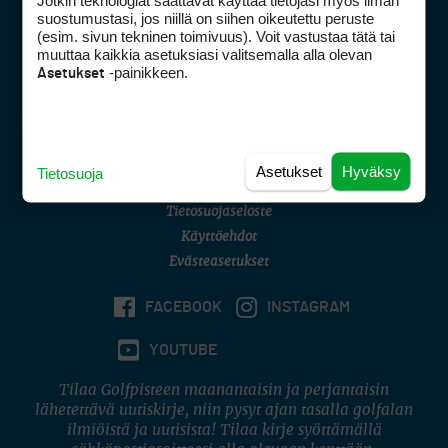
Jotkin teknologiat saattavat käyttää tietojasi myös ilman
Golfpisteen yhteystiedot
suostumustasi, jos niillä on siihen oikeutettu peruste
(esim. sivun tekninen toimivuus). Voit vastustaa tätä tai
DSA avoimuusraportti
muuttaa kaikkia asetuksiasi valitsemalla alla olevan
-painikkeen.
Asetukset
Asiakaspalvelu
Digipalvelut
(09) 156 6227
Avoinna ma–pe 8–16
Avoinna ma–pe 8–17
Asetukset
Hyväksy
Tietosuoja
(digi) digi@otavamedia.fi
Tietosuojaseloste
Käyttöehdot
Evästeasetukset
FACEBOOK
INSTAGRAM
YOUTUBE
Tilaa Golfpisteen maanantaisin ja perjantaisin
lähetettävä uutiskirje, niin pysyt ajan tasalla golfalan
ilmiöistä ja uutisista! Tilaa kirje syöttämällä