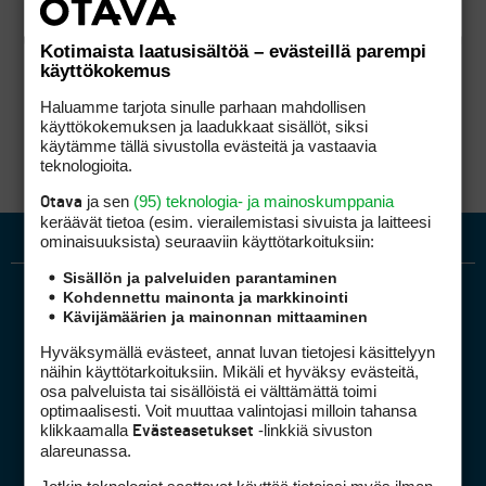
Kotimaista laatusisältöä – evästeillä parempi
käyttökokemus
Haluamme tarjota sinulle parhaan mahdollisen
käyttökokemuksen ja laadukkaat sisällöt, siksi
käytämme tällä sivustolla evästeitä ja vastaavia
teknologioita.
ja sen
(95) teknologia- ja mainoskumppania
Otava
keräävät tietoa (esim. vierailemis­tasi sivuista ja laitteesi
ominaisuuk­sista) seuraaviin käyttötarkoituksiin:
Sisällön ja palveluiden parantaminen
Kohdennettu mainonta ja markkinointi
Kävijämäärien ja mainonnan mittaaminen
Hyväksymällä evästeet, annat luvan tietojesi käsittelyyn
näihin käyttötarkoituksiin. Mikäli et hyväksy evästeitä,
osa palveluista tai sisällöistä ei välttämättä toimi
optimaalisesti. Voit muuttaa valintojasi milloin tahansa
Golfpiste mediakortti
klikkaamalla
-linkkiä sivuston
Evästeasetukset
Mediahinnasto
alareunassa.
Tietoa verkon kävijöistä