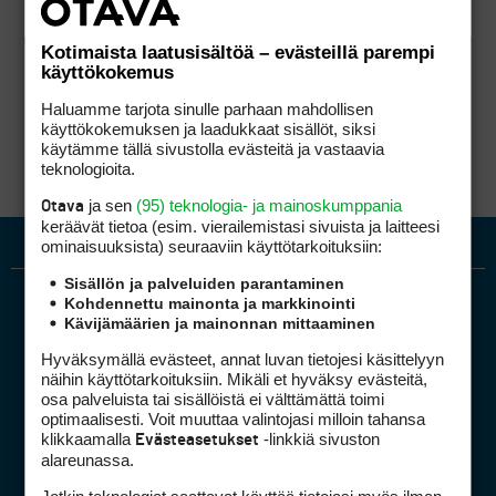
Kotimaista laatusisältöä – evästeillä parempi
käyttökokemus
Haluamme tarjota sinulle parhaan mahdollisen
käyttökokemuksen ja laadukkaat sisällöt, siksi
käytämme tällä sivustolla evästeitä ja vastaavia
teknologioita.
ja sen
(95) teknologia- ja mainoskumppania
Otava
keräävät tietoa (esim. vierailemis­tasi sivuista ja laitteesi
ominaisuuk­sista) seuraaviin käyttötarkoituksiin:
Sisällön ja palveluiden parantaminen
Kohdennettu mainonta ja markkinointi
Kävijämäärien ja mainonnan mittaaminen
Hyväksymällä evästeet, annat luvan tietojesi käsittelyyn
näihin käyttötarkoituksiin. Mikäli et hyväksy evästeitä,
osa palveluista tai sisällöistä ei välttämättä toimi
optimaalisesti. Voit muuttaa valintojasi milloin tahansa
Golfpiste mediakortti
klikkaamalla
-linkkiä sivuston
Evästeasetukset
Mediahinnasto
alareunassa.
Tietoa verkon kävijöistä