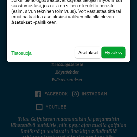
Jotkin teknologiat saattavat käyttää tietojasi myös ilman
Golfpisteen yhteystiedot
suostumustasi, jos niillä on siihen oikeutettu peruste
(esim. sivun tekninen toimivuus). Voit vastustaa tätä tai
DSA avoimuusraportti
muuttaa kaikkia asetuksiasi valitsemalla alla olevan
-painikkeen.
Asetukset
Asiakaspalvelu
Digipalvelut
(09) 156 6227
Avoinna ma–pe 8–16
Avoinna ma–pe 8–17
Asetukset
Hyväksy
Tietosuoja
(digi) digi@otavamedia.fi
Tietosuojaseloste
Käyttöehdot
Evästeasetukset
FACEBOOK
INSTAGRAM
YOUTUBE
Tilaa Golfpisteen maanantaisin ja perjantaisin
lähetettävä uutiskirje, niin pysyt ajan tasalla golfalan
ilmiöistä ja uutisista! Tilaa kirje syöttämällä