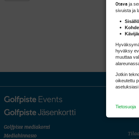
ja s
Otava
sivuista ja 
Sisäll
Kohden
Kävijä
Hyväksymällä
hyväksy eväs
muuttaa val
alareunass
Jotkin tekno
oikeutettu 
asetuksiasi
Tietosuoja
Golfpiste mediakortti
Tilaa
Mediahinnasto