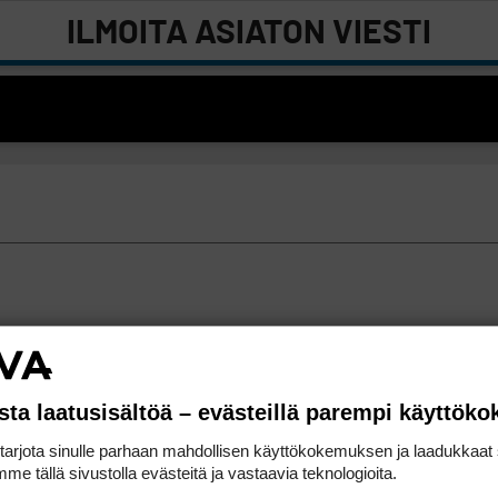
ILMOITA ASIATON VIESTI
sta laatusisältöä – evästeillä parempi käyttök
rjota sinulle parhaan mahdollisen käyttökokemuksen ja laadukkaat s
me tällä sivustolla evästeitä ja vastaavia teknologioita.