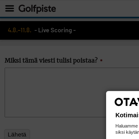
4.8.–11.8.
- Live Scoring -
Miksi tämä viesti tulisi poistaa?
*
Kotimai
Haluamme ta
siksi käytäm