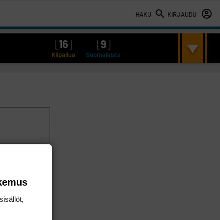
HAKU
KIRJAUDU
[
16
]
[
9
]
Kilpailua
Suomalaista
okemus
isällöt,