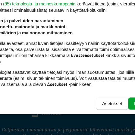
en
(95) teknologia- ja mainoskumppania
keräävät tietoa (esim. vieraile
laitteesi ominaisuuk­sista) seuraaviin käyttötarkoituksiin:
ön ja palveluiden parantaminen
nettu mainonta ja markkinointi
määrien ja mainonnan mittaaminen
 evästeet, annat luvan tietojesi käsittelyyn näihin käyttötarkoituksiin
teitä, osa palveluista tai sisällöistä ei välttämättä toimi optimaalisest
intojasi milloin tahansa klikkaamalla
-linkkiä sivust
Evästeasetukset
a.
logiat saattavat käyttää tietojasi myös ilman suostumustasi, jos niillä
peruste (esim. sivun tekninen toimivuus). Voit vastustaa tätä tai muutt
 valitsemalla alla olevan
-painikkeen.
Asetukset
Asetukset
FACEBOOK
INSTAGRAM
YOUTUBE
 Golfpisteen maanantaisin ja perjantaisin lähetettävä uutiskirje