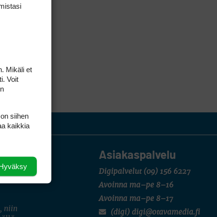
mis­tasi
. Mikäli et
i. Voit
on
 on siihen
aa kaikkia
Asiakaspalvelu
Hyväksy
Digipalvelut
(09) 156 6227
Avoinna ma–pe 8–16
Avoinna ma–pe 8–17
, niin
(digi) digi@otavamedia.fi