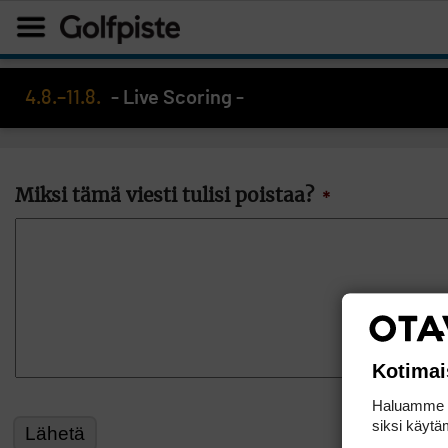
4.8.–11.8.
- Live Scoring -
Miksi tämä viesti tulisi poistaa?
*
Kotimai
Haluamme ta
siksi käytäm