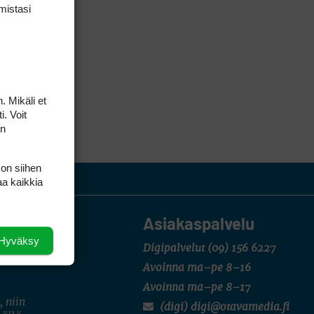
mis­tasi
. Mikäli et
i. Voit
on
 on siihen
aa kaikkia
Asiakaspalvelu
Hyväksy
Digipalvelut
(09) 156 6227
Avoinna ma–pe 8–16
Avoinna ma–pe 8–17
, niin
(digi) digi@otavamedia.fi