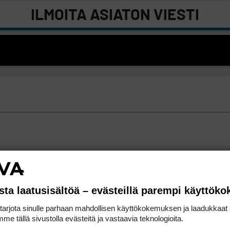
ILMOITA ASIATON VIESTI
sta laatusisältöä – evästeillä parempi käyttök
rjota sinulle parhaan mahdollisen käyttökokemuksen ja laadukkaat s
me tällä sivustolla evästeitä ja vastaavia teknologioita.