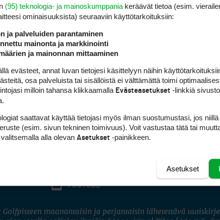
en
(95) teknologia- ja mainoskumppania
keräävät tietoa (esim. vieraile
laitteesi ominaisuuk­sista) seuraaviin käyttötarkoituksiin:
ön ja palveluiden parantaminen
nettu mainonta ja markkinointi
määrien ja mainonnan mittaaminen
 evästeet, annat luvan tietojesi käsittelyyn näihin käyttötarkoituksiin
teitä, osa palveluista tai sisällöistä ei välttämättä toimi optimaalisest
intojasi milloin tahansa klikkaamalla
-linkkiä sivust
Evästeasetukset
a.
logiat saattavat käyttää tietojasi myös ilman suostumustasi, jos niillä
peruste (esim. sivun tekninen toimivuus). Voit vastustaa tätä tai muutt
 valitsemalla alla olevan
-painikkeen.
Asetukset
Asetukset
FACEBOOK
INSTAGRAM
YOUTUBE
 Golfpisteen maanantaisin ja perjantaisin lähetettävä uutiskirje