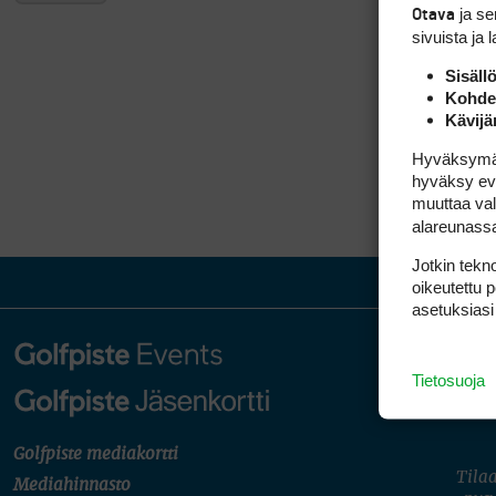
ja s
Otava
sivuista ja 
Sisäll
Kohden
Kävijä
Hyväksymällä
hyväksy eväs
muuttaa val
alareunass
Jotkin tekno
oikeutettu 
asetuksiasi
Tietosuoja
Golfpiste mediakortti
Tilaa
Mediahinnasto