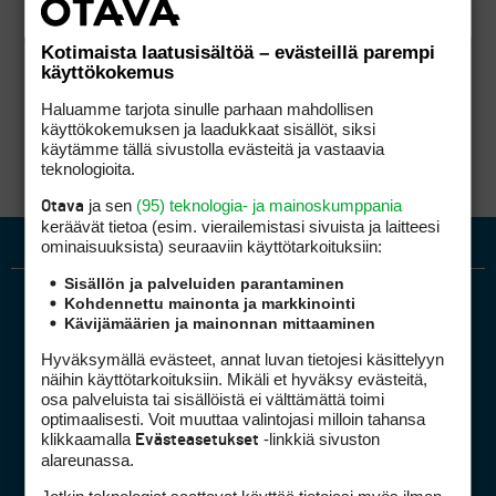
Kotimaista laatusisältöä – evästeillä parempi
käyttökokemus
Haluamme tarjota sinulle parhaan mahdollisen
käyttökokemuksen ja laadukkaat sisällöt, siksi
käytämme tällä sivustolla evästeitä ja vastaavia
teknologioita.
ja sen
(95) teknologia- ja mainoskumppania
Otava
keräävät tietoa (esim. vierailemis­tasi sivuista ja laitteesi
ominaisuuk­sista) seuraaviin käyttötarkoituksiin:
Sisällön ja palveluiden parantaminen
Kohdennettu mainonta ja markkinointi
Kävijämäärien ja mainonnan mittaaminen
Hyväksymällä evästeet, annat luvan tietojesi käsittelyyn
näihin käyttötarkoituksiin. Mikäli et hyväksy evästeitä,
osa palveluista tai sisällöistä ei välttämättä toimi
optimaalisesti. Voit muuttaa valintojasi milloin tahansa
Golfpiste mediakortti
klikkaamalla
-linkkiä sivuston
Evästeasetukset
Mediahinnasto
alareunassa.
Tietoa verkon kävijöistä