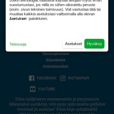
Jotkin teknologiat saattavat käyttää tietojasi myös ilman
Golfpisteen yhteystiedot
suostumustasi, jos niillä on siihen oikeutettu peruste
(esim. sivun tekninen toimivuus). Voit vastustaa tätä tai
DSA avoimuusraportti
muuttaa kaikkia asetuksiasi valitsemalla alla olevan
-painikkeen.
Asetukset
Asiakaspalvelu
Digipalvelut
(09) 156 6227
Avoinna ma–pe 8–16
Avoinna ma–pe 8–17
Asetukset
Hyväksy
Tietosuoja
(digi) digi@otavamedia.fi
Tietosuojaseloste
Käyttöehdot
Evästeasetukset
FACEBOOK
INSTAGRAM
YOUTUBE
Tilaa Golfpisteen maanantaisin ja perjantaisin
lähetettävä uutiskirje, niin pysyt ajan tasalla golfalan
ilmiöistä ja uutisista! Tilaa kirje syöttämällä