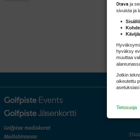
ja s
Otava
sivuista ja 
Sisäll
Kohden
Kävijä
Hyväksymällä
hyväksy eväs
muuttaa val
alareunass
Jotkin tekno
oikeutettu 
asetuksiasi
Tietosuoja
Golfpiste mediakortti
Tilaa
Mediahinnasto