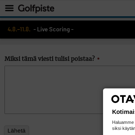
4.8.–11.8.
- Live Scoring -
Miksi tämä viesti tulisi poistaa?
*
Kotimai
Haluamme ta
siksi käytäm