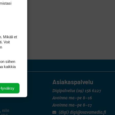
mis­tasi
. Mikäli et
i. Voit
on
 on siihen
aa kaikkia
Asiakaspalvelu
Hyväksy
Digipalvelut
(09) 156 6227
Avoinna ma–pe 8–16
Avoinna ma–pe 8–17
, niin
(digi) digi@otavamedia.fi