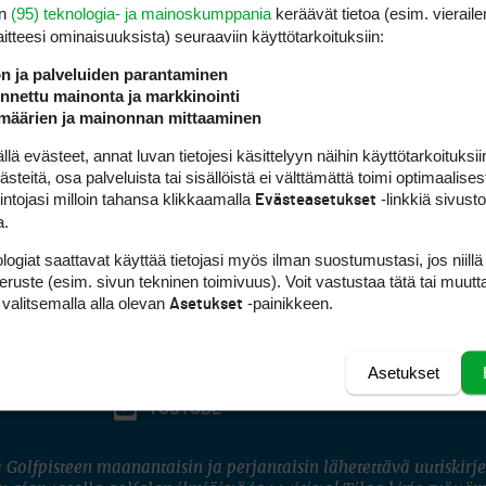
en
(95) teknologia- ja mainoskumppania
keräävät tietoa (esim. vieraile
laitteesi ominaisuuk­sista) seuraaviin käyttötarkoituksiin:
ön ja palveluiden parantaminen
nettu mainonta ja markkinointi
määrien ja mainonnan mittaaminen
 evästeet, annat luvan tietojesi käsittelyyn näihin käyttötarkoituksiin
teitä, osa palveluista tai sisällöistä ei välttämättä toimi optimaalisest
intojasi milloin tahansa klikkaamalla
-linkkiä sivust
Evästeasetukset
a.
logiat saattavat käyttää tietojasi myös ilman suostumustasi, jos niillä
peruste (esim. sivun tekninen toimivuus). Voit vastustaa tätä tai muutt
 valitsemalla alla olevan
-painikkeen.
Asetukset
Asetukset
FACEBOOK
INSTAGRAM
YOUTUBE
 Golfpisteen maanantaisin ja perjantaisin lähetettävä uutiskirje