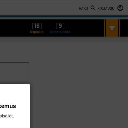
HAKU
KIRJAUDU
[
16
]
[
9
]
Kilpailua
Suomalaista
okemus
isällöt,