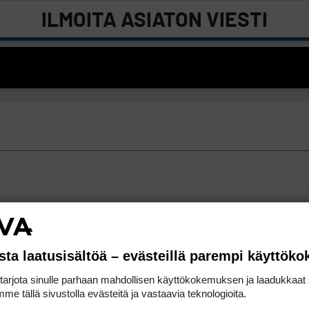
ILMOITA ASIATON VIESTI
sta laatusisältöä – evästeillä parempi käyttök
rjota sinulle parhaan mahdollisen käyttökokemuksen ja laadukkaat s
me tällä sivustolla evästeitä ja vastaavia teknologioita.