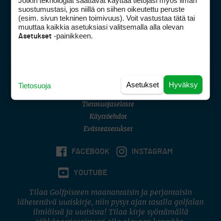
Jotkin teknologiat saattavat käyttää tietojasi myös ilman
Golfpisteen yhteystiedot
suostumustasi, jos niillä on siihen oikeutettu peruste
(esim. sivun tekninen toimivuus). Voit vastustaa tätä tai
DSA avoimuusraportti
muuttaa kaikkia asetuksiasi valitsemalla alla olevan
-painikkeen.
Asetukset
Asiakaspalvelu
Digipalvelut
(09) 156 6227
Avoinna ma–pe 8–16
Avoinna ma–pe 8–17
Asetukset
Hyväksy
Tietosuoja
(digi) digi@otavamedia.fi
Tietosuojaseloste
Käyttöehdot
Evästeasetukset
FACEBOOK
INSTAGRAM
YOUTUBE
Tilaa Golfpisteen maanantaisin ja perjantaisin
lähetettävä uutiskirje, niin pysyt ajan tasalla golfalan
ilmiöistä ja uutisista! Tilaa kirje syöttämällä