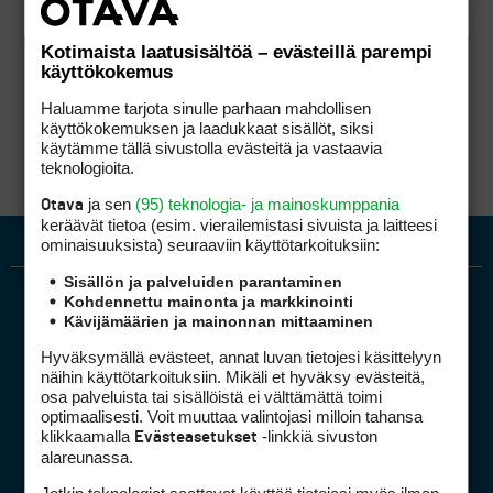
Kotimaista laatusisältöä – evästeillä parempi
käyttökokemus
Haluamme tarjota sinulle parhaan mahdollisen
käyttökokemuksen ja laadukkaat sisällöt, siksi
käytämme tällä sivustolla evästeitä ja vastaavia
teknologioita.
ja sen
(95) teknologia- ja mainoskumppania
Otava
keräävät tietoa (esim. vierailemis­tasi sivuista ja laitteesi
ominaisuuk­sista) seuraaviin käyttötarkoituksiin:
Sisällön ja palveluiden parantaminen
Kohdennettu mainonta ja markkinointi
Kävijämäärien ja mainonnan mittaaminen
Hyväksymällä evästeet, annat luvan tietojesi käsittelyyn
näihin käyttötarkoituksiin. Mikäli et hyväksy evästeitä,
osa palveluista tai sisällöistä ei välttämättä toimi
optimaalisesti. Voit muuttaa valintojasi milloin tahansa
Golfpiste mediakortti
klikkaamalla
-linkkiä sivuston
Evästeasetukset
Mediahinnasto
alareunassa.
Tietoa verkon kävijöistä