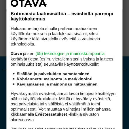
Kotimaista laatusisältöä – evästeillä parempi
käyttökokemus
Haluamme tarjota sinulle parhaan mahdollisen
käyttökokemuksen ja laadukkaat sisällöt, siksi
käytämme tällä sivustolla evästeitä ja vastaavia
teknologioita.
ja sen
(95) teknologia- ja mainoskumppania
Otava
keräävät tietoa (esim. vierailemis­tasi sivuista ja laitteesi
ominaisuuk­sista) seuraaviin käyttötarkoituksiin:
Sisällön ja palveluiden parantaminen
Kohdennettu mainonta ja markkinointi
Kävijämäärien ja mainonnan mittaaminen
Hyväksymällä evästeet, annat luvan tietojesi käsittelyyn
näihin käyttötarkoituksiin. Mikäli et hyväksy evästeitä,
osa palveluista tai sisällöistä ei välttämättä toimi
optimaalisesti. Voit muuttaa valintojasi milloin tahansa
Golfpiste mediakortti
klikkaamalla
-linkkiä sivuston
Evästeasetukset
Mediahinnasto
alareunassa.
Tietoa verkon kävijöistä