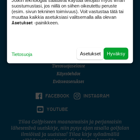
Jotkin teknologiat saattavat käyttää tietojasi myös ilman
Golfpisteen yhteystiedot
suostumustasi, jos niillä on siihen oikeutettu peruste
(esim. sivun tekninen toimivuus). Voit vastustaa tätä tai
DSA avoimuusraportti
muuttaa kaikkia asetuksiasi valitsemalla alla olevan
-painikkeen.
Asetukset
Asiakaspalvelu
Digipalvelut
(09) 156 6227
Avoinna ma–pe 8–16
Avoinna ma–pe 8–17
Asetukset
Hyväksy
Tietosuoja
(digi) digi@otavamedia.fi
Tietosuojaseloste
Käyttöehdot
Evästeasetukset
FACEBOOK
INSTAGRAM
YOUTUBE
Tilaa Golfpisteen maanantaisin ja perjantaisin
lähetettävä uutiskirje, niin pysyt ajan tasalla golfalan
ilmiöistä ja uutisista! Tilaa kirje syöttämällä