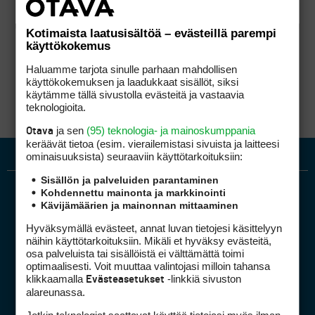
Kotimaista laatusisältöä – evästeillä parempi
käyttökokemus
Haluamme tarjota sinulle parhaan mahdollisen
käyttökokemuksen ja laadukkaat sisällöt, siksi
käytämme tällä sivustolla evästeitä ja vastaavia
teknologioita.
ja sen
(95) teknologia- ja mainoskumppania
Otava
keräävät tietoa (esim. vierailemis­tasi sivuista ja laitteesi
ominaisuuk­sista) seuraaviin käyttötarkoituksiin:
Sisällön ja palveluiden parantaminen
Kohdennettu mainonta ja markkinointi
Kävijämäärien ja mainonnan mittaaminen
Hyväksymällä evästeet, annat luvan tietojesi käsittelyyn
näihin käyttötarkoituksiin. Mikäli et hyväksy evästeitä,
osa palveluista tai sisällöistä ei välttämättä toimi
optimaalisesti. Voit muuttaa valintojasi milloin tahansa
Golfpiste mediakortti
klikkaamalla
-linkkiä sivuston
Evästeasetukset
Mediahinnasto
alareunassa.
Tietoa verkon kävijöistä