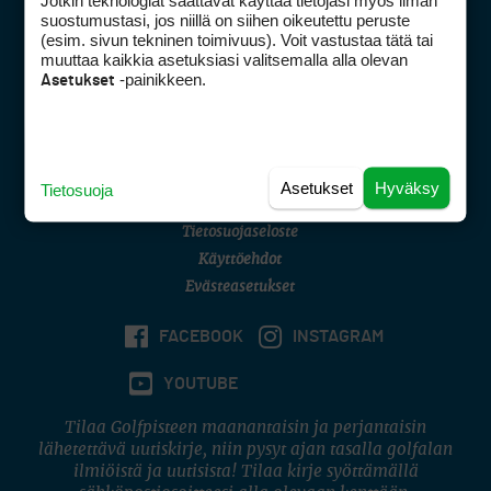
Jotkin teknologiat saattavat käyttää tietojasi myös ilman
Golfpisteen yhteystiedot
suostumustasi, jos niillä on siihen oikeutettu peruste
(esim. sivun tekninen toimivuus). Voit vastustaa tätä tai
DSA avoimuusraportti
muuttaa kaikkia asetuksiasi valitsemalla alla olevan
-painikkeen.
Asetukset
Asiakaspalvelu
Digipalvelut
(09) 156 6227
Avoinna ma–pe 8–16
Avoinna ma–pe 8–17
Asetukset
Hyväksy
Tietosuoja
(digi) digi@otavamedia.fi
Tietosuojaseloste
Käyttöehdot
Evästeasetukset
FACEBOOK
INSTAGRAM
YOUTUBE
Tilaa Golfpisteen maanantaisin ja perjantaisin
lähetettävä uutiskirje, niin pysyt ajan tasalla golfalan
ilmiöistä ja uutisista! Tilaa kirje syöttämällä