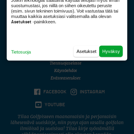
Jotkin teknologiat saattavat käyttää tietojasi myös ilman
Golfpisteen yhteystiedot
suostumustasi, jos niillä on siihen oikeutettu peruste
(esim. sivun tekninen toimivuus). Voit vastustaa tätä tai
DSA avoimuusraportti
muuttaa kaikkia asetuksiasi valitsemalla alla olevan
-painikkeen.
Asetukset
Asiakaspalvelu
Digipalvelut
(09) 156 6227
Avoinna ma–pe 8–16
Avoinna ma–pe 8–17
Asetukset
Hyväksy
Tietosuoja
(digi) digi@otavamedia.fi
Tietosuojaseloste
Käyttöehdot
Evästeasetukset
FACEBOOK
INSTAGRAM
YOUTUBE
Tilaa Golfpisteen maanantaisin ja perjantaisin
lähetettävä uutiskirje, niin pysyt ajan tasalla golfalan
ilmiöistä ja uutisista! Tilaa kirje syöttämällä