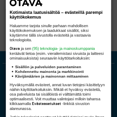
Kotimaista laatusisältöä – evästeillä parempi
käyttökokemus
Haluamme tarjota sinulle parhaan mahdollisen
käyttökokemuksen ja laadukkaat sisällöt, siksi
käytämme tällä sivustolla evästeitä ja vastaavia
teknologioita.
ja sen
(95) teknologia- ja mainoskumppania
Otava
keräävät tietoa (esim. vierailemis­tasi sivuista ja laitteesi
ominaisuuk­sista) seuraaviin käyttötarkoituksiin:
Sisällön ja palveluiden parantaminen
Kohdennettu mainonta ja markkinointi
Kävijämäärien ja mainonnan mittaaminen
Hyväksymällä evästeet, annat luvan tietojesi käsittelyyn
näihin käyttötarkoituksiin. Mikäli et hyväksy evästeitä,
osa palveluista tai sisällöistä ei välttämättä toimi
optimaalisesti. Voit muuttaa valintojasi milloin tahansa
Golfpiste mediakortti
klikkaamalla
-linkkiä sivuston
Evästeasetukset
Mediahinnasto
alareunassa.
Tietoa verkon kävijöistä