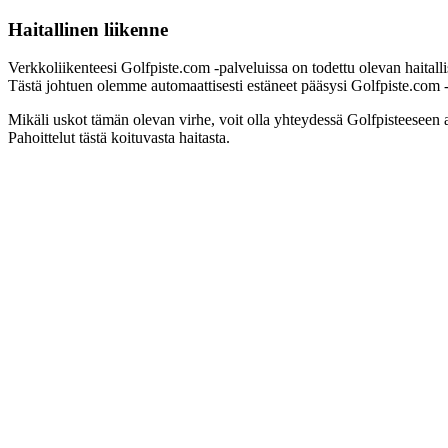
Haitallinen liikenne
Verkkoliikenteesi Golfpiste.com -palveluissa on todettu olevan haitall
Tästä johtuen olemme automaattisesti estäneet pääsysi Golfpiste.com -pa
Mikäli uskot tämän olevan virhe, voit olla yhteydessä Golfpisteeseen 
Pahoittelut tästä koituvasta haitasta.