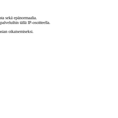
ista sekä epänormaalia.
lveluihin tällä IP-osoitteella.
asian oikaisemiseksi.