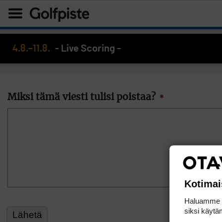
4.8.–11.8.
- Live Scoring -
Miksi tämä viesti tulisi poistaa?
*
Kotimai
Haluamme ta
siksi käytäm