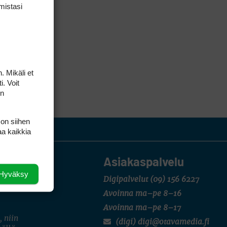
mis­tasi
. Mikäli et
i. Voit
on
 on siihen
aa kaikkia
Asiakaspalvelu
Hyväksy
Digipalvelut
(09) 156 6227
Avoinna ma–pe 8–16
Avoinna ma–pe 8–17
, niin
(digi) digi@otavamedia.fi