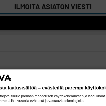
ILMOITA ASIATON VIESTI
sta laatusisältöä – evästeillä parempi käyttök
rjota sinulle parhaan mahdollisen käyttökokemuksen ja laadukkaat s
me tällä sivustolla evästeitä ja vastaavia teknologioita.