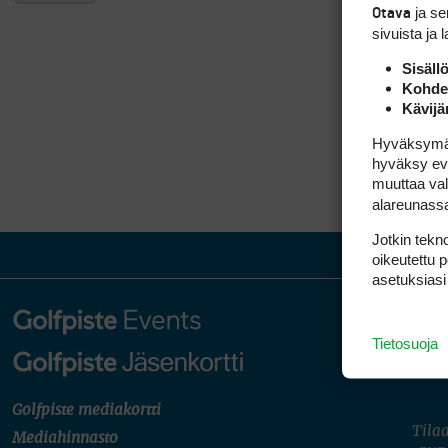
ja s
Otava
sivuista ja 
Sisäll
Kohden
Kävijä
Hyväksymällä
hyväksy eväs
muuttaa val
alareunass
Jotkin tekno
oikeutettu 
asetuksiasi
Tietosuoja
Golfpiste mediakortti
Tilaa
Mediahinnasto