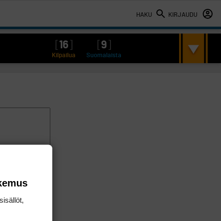
HAKU
KIRJAUDU
[
16
]
[
9
]
Kilpailua
Suomalaista
okemus
isällöt,