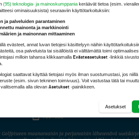
en
(95) teknologia- ja mainoskumppania
keräävät tietoa (esim. vieraile
laitteesi ominaisuuk­sista) seuraaviin käyttötarkoituksiin:
ön ja palveluiden parantaminen
nettu mainonta ja markkinointi
määrien ja mainonnan mittaaminen
 evästeet, annat luvan tietojesi käsittelyyn näihin käyttötarkoituksiin
teitä, osa palveluista tai sisällöistä ei välttämättä toimi optimaalisest
intojasi milloin tahansa klikkaamalla
-linkkiä sivust
Evästeasetukset
a.
logiat saattavat käyttää tietojasi myös ilman suostumustasi, jos niillä
peruste (esim. sivun tekninen toimivuus). Voit vastustaa tätä tai muutt
 valitsemalla alla olevan
-painikkeen.
Asetukset
Asetukset
FACEBOOK
INSTAGRAM
YOUTUBE
 Golfpisteen maanantaisin ja perjantaisin lähetettävä uutiskirje