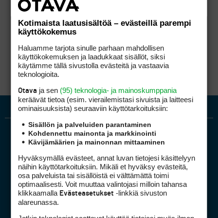
Kotimaista laatusisältöä – evästeillä parempi
käyttökokemus
Haluamme tarjota sinulle parhaan mahdollisen
käyttökokemuksen ja laadukkaat sisällöt, siksi
käytämme tällä sivustolla evästeitä ja vastaavia
teknologioita.
ja sen
(95) teknologia- ja mainoskumppania
Otava
keräävät tietoa (esim. vierailemis­tasi sivuista ja laitteesi
ominaisuuk­sista) seuraaviin käyttötarkoituksiin:
Sisällön ja palveluiden parantaminen
Kohdennettu mainonta ja markkinointi
Kävijämäärien ja mainonnan mittaaminen
Hyväksymällä evästeet, annat luvan tietojesi käsittelyyn
näihin käyttötarkoituksiin. Mikäli et hyväksy evästeitä,
osa palveluista tai sisällöistä ei välttämättä toimi
optimaalisesti. Voit muuttaa valintojasi milloin tahansa
Golfpiste mediakortti
klikkaamalla
-linkkiä sivuston
Evästeasetukset
Mediahinnasto
alareunassa.
Tietoa verkon kävijöistä