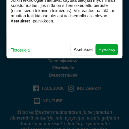
Jotkin teknologiat saattavat käyttää tietojasi myös ilman
Golfpisteen yhteystiedot
suostumustasi, jos niillä on siihen oikeutettu peruste
(esim. sivun tekninen toimivuus). Voit vastustaa tätä tai
DSA avoimuusraportti
muuttaa kaikkia asetuksiasi valitsemalla alla olevan
-painikkeen.
Asetukset
Asiakaspalvelu
Digipalvelut
(09) 156 6227
Avoinna ma–pe 8–16
Avoinna ma–pe 8–17
Asetukset
Hyväksy
Tietosuoja
(digi) digi@otavamedia.fi
Tietosuojaseloste
Käyttöehdot
Evästeasetukset
FACEBOOK
INSTAGRAM
YOUTUBE
Tilaa Golfpisteen maanantaisin ja perjantaisin
lähetettävä uutiskirje, niin pysyt ajan tasalla golfalan
ilmiöistä ja uutisista! Tilaa kirje syöttämällä