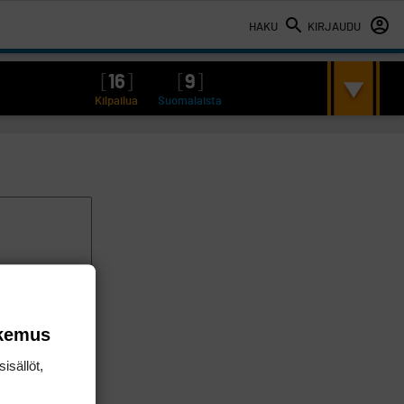
HAKU
KIRJAUDU
[
16
]
[
9
]
Kilpailua
Suomalaista
okemus
isällöt,