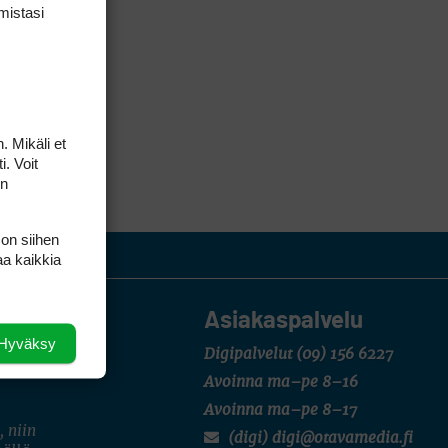
mis­tasi
. Mikäli et
i. Voit
on
 on siihen
aa kaikkia
Asiakaspalvelu
Hyväksy
Digipalvelut
(09) 156 6227
Avoinna ma–pe 8–16
Avoinna ma–pe 8–17
, niin
(digi) digi@otavamedia.fi