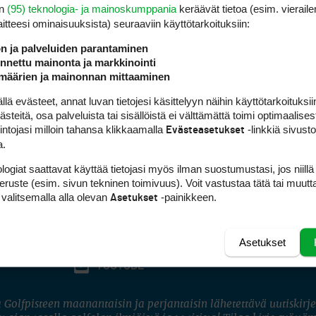
en
(95) teknologia- ja mainoskumppania
keräävät tietoa (esim. vieraile
laitteesi ominaisuuk­sista) seuraaviin käyttötarkoituksiin:
ön ja palveluiden parantaminen
nettu mainonta ja markkinointi
määrien ja mainonnan mittaaminen
 evästeet, annat luvan tietojesi käsittelyyn näihin käyttötarkoituksiin
teitä, osa palveluista tai sisällöistä ei välttämättä toimi optimaalisest
intojasi milloin tahansa klikkaamalla
-linkkiä sivust
Evästeasetukset
a.
logiat saattavat käyttää tietojasi myös ilman suostumustasi, jos niillä
peruste (esim. sivun tekninen toimivuus). Voit vastustaa tätä tai muutt
 valitsemalla alla olevan
-painikkeen.
Asetukset
Asetukset
FACEBOOK
INSTAGRAM
YOUTUBE
 Golfpisteen maanantaisin ja perjantaisin lähetettävä uutiskirje