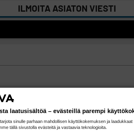
ILMOITA ASIATON VIESTI
sta laatusisältöä – evästeillä parempi käyttök
rjota sinulle parhaan mahdollisen käyttökokemuksen ja laadukkaat s
me tällä sivustolla evästeitä ja vastaavia teknologioita.