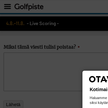
4.8.–11.8.
- Live Scoring -
Miksi tämä viesti tulisi poistaa?
*
Kotimai
Haluamme ta
siksi käytäm