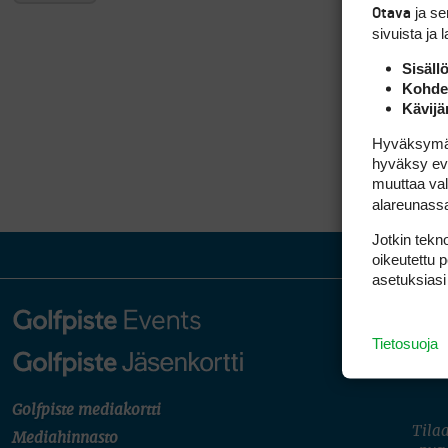
ja s
Otava
sivuista ja 
Sisäll
Kohden
Kävijä
Hyväksymällä
hyväksy eväs
muuttaa val
alareunass
Jotkin tekno
oikeutettu 
asetuksiasi
Tietosuoja
Golfpiste mediakortti
Tilaa
Mediahinnasto