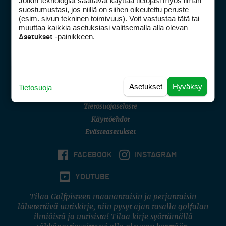
Jotkin teknologiat saattavat käyttää tietojasi myös ilman
Golfpisteen yhteystiedot
suostumustasi, jos niillä on siihen oikeutettu peruste
(esim. sivun tekninen toimivuus). Voit vastustaa tätä tai
DSA avoimuusraportti
muuttaa kaikkia asetuksiasi valitsemalla alla olevan
-painikkeen.
Asetukset
Asiakaspalvelu
Digipalvelut
(09) 156 6227
Avoinna ma–pe 8–16
Avoinna ma–pe 8–17
Asetukset
Hyväksy
Tietosuoja
(digi) digi@otavamedia.fi
Tietosuojaseloste
Käyttöehdot
Evästeasetukset
FACEBOOK
INSTAGRAM
YOUTUBE
Tilaa Golfpisteen maanantaisin ja perjantaisin
lähetettävä uutiskirje, niin pysyt ajan tasalla golfalan
ilmiöistä ja uutisista! Tilaa kirje syöttämällä