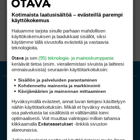
Kotimaista laatusisältöä – evästeillä parempi
käyttökokemus
Haluamme tarjota sinulle parhaan mahdollisen
käyttökokemuksen ja laadukkaat sisällöt, siksi
käytämme tällä sivustolla evästeitä ja vastaavia
teknologioita.
ja sen
(95) teknologia- ja mainoskumppania
Otava
keräävät tietoa (esim. vierailemis­tasi sivuista ja laitteesi
ominaisuuk­sista) seuraaviin käyttötarkoituksiin:
Sisällön ja palveluiden parantaminen
Kohdennettu mainonta ja markkinointi
Kävijämäärien ja mainonnan mittaaminen
Hyväksymällä evästeet, annat luvan tietojesi käsittelyyn
näihin käyttötarkoituksiin. Mikäli et hyväksy evästeitä,
osa palveluista tai sisällöistä ei välttämättä toimi
optimaalisesti. Voit muuttaa valintojasi milloin tahansa
Golfpiste mediakortti
klikkaamalla
-linkkiä sivuston
Evästeasetukset
Mediahinnasto
alareunassa.
Tietoa verkon kävijöistä