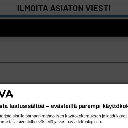
ILMOITA ASIATON VIESTI
sta laatusisältöä – evästeillä parempi käyttök
rjota sinulle parhaan mahdollisen käyttökokemuksen ja laadukkaat s
me tällä sivustolla evästeitä ja vastaavia teknologioita.