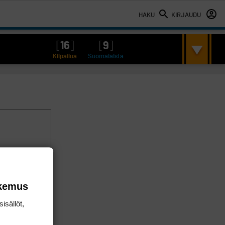
HAKU
KIRJAUDU
[
16
]
[
9
]
Kilpailua
Suomalaista
okemus
isällöt,