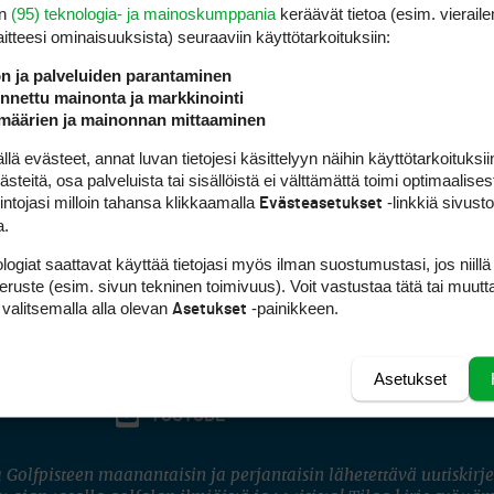
en
(95) teknologia- ja mainoskumppania
keräävät tietoa (esim. vieraile
laitteesi ominaisuuk­sista) seuraaviin käyttötarkoituksiin:
ön ja palveluiden parantaminen
nettu mainonta ja markkinointi
määrien ja mainonnan mittaaminen
 evästeet, annat luvan tietojesi käsittelyyn näihin käyttötarkoituksiin
teitä, osa palveluista tai sisällöistä ei välttämättä toimi optimaalisest
intojasi milloin tahansa klikkaamalla
-linkkiä sivust
Evästeasetukset
a.
logiat saattavat käyttää tietojasi myös ilman suostumustasi, jos niillä
peruste (esim. sivun tekninen toimivuus). Voit vastustaa tätä tai muutt
 valitsemalla alla olevan
-painikkeen.
Asetukset
Asetukset
FACEBOOK
INSTAGRAM
YOUTUBE
 Golfpisteen maanantaisin ja perjantaisin lähetettävä uutiskirje