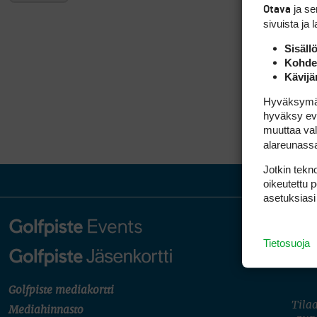
ja s
Otava
sivuista ja 
Sisäll
Kohden
Kävijä
Hyväksymällä
hyväksy eväs
muuttaa val
alareunass
Jotkin tekno
oikeutettu 
asetuksiasi
Tietosuoja
Golfpiste mediakortti
Tilaa
Mediahinnasto