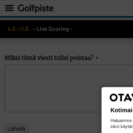
4.8.–11.8.
- Live Scoring -
Miksi tämä viesti tulisi poistaa?
*
Kotimai
Haluamme ta
siksi käytäm