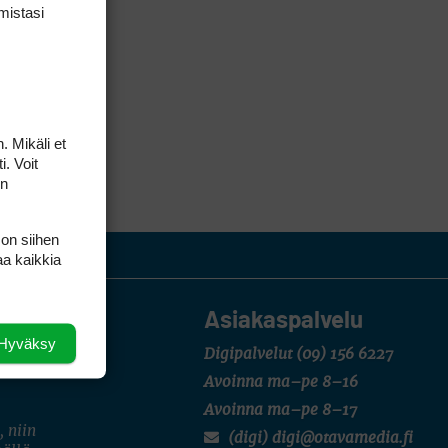
mis­tasi
. Mikäli et
i. Voit
on
 on siihen
aa kaikkia
Asiakaspalvelu
Hyväksy
Digipalvelut
(09) 156 6227
Avoinna ma–pe 8–16
Avoinna ma–pe 8–17
, niin
(digi) digi@otavamedia.fi