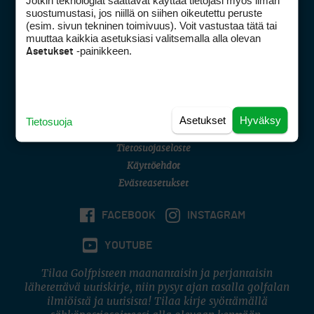
Jotkin teknologiat saattavat käyttää tietojasi myös ilman
Golfpisteen yhteystiedot
suostumustasi, jos niillä on siihen oikeutettu peruste
(esim. sivun tekninen toimivuus). Voit vastustaa tätä tai
DSA avoimuusraportti
muuttaa kaikkia asetuksiasi valitsemalla alla olevan
-painikkeen.
Asetukset
Asiakaspalvelu
Digipalvelut
(09) 156 6227
Avoinna ma–pe 8–16
Avoinna ma–pe 8–17
Asetukset
Hyväksy
Tietosuoja
(digi) digi@otavamedia.fi
Tietosuojaseloste
Käyttöehdot
Evästeasetukset
FACEBOOK
INSTAGRAM
YOUTUBE
Tilaa Golfpisteen maanantaisin ja perjantaisin
lähetettävä uutiskirje, niin pysyt ajan tasalla golfalan
ilmiöistä ja uutisista! Tilaa kirje syöttämällä