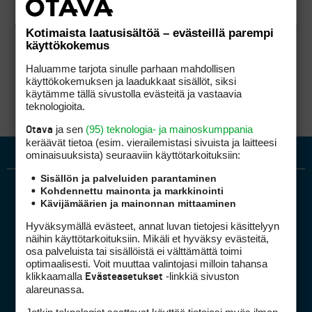
Kotimaista laatusisältöä – evästeillä parempi
käyttökokemus
Haluamme tarjota sinulle parhaan mahdollisen
käyttökokemuksen ja laadukkaat sisällöt, siksi
käytämme tällä sivustolla evästeitä ja vastaavia
teknologioita.
ja sen
(95) teknologia- ja mainoskumppania
Otava
keräävät tietoa (esim. vierailemis­tasi sivuista ja laitteesi
ominaisuuk­sista) seuraaviin käyttötarkoituksiin:
Sisällön ja palveluiden parantaminen
Kohdennettu mainonta ja markkinointi
Kävijämäärien ja mainonnan mittaaminen
Hyväksymällä evästeet, annat luvan tietojesi käsittelyyn
näihin käyttötarkoituksiin. Mikäli et hyväksy evästeitä,
osa palveluista tai sisällöistä ei välttämättä toimi
optimaalisesti. Voit muuttaa valintojasi milloin tahansa
Golfpiste mediakortti
klikkaamalla
-linkkiä sivuston
Evästeasetukset
Mediahinnasto
alareunassa.
Tietoa verkon kävijöistä