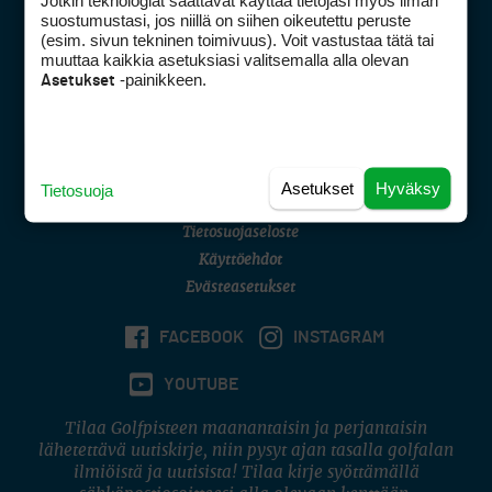
Jotkin teknologiat saattavat käyttää tietojasi myös ilman
Golfpisteen yhteystiedot
suostumustasi, jos niillä on siihen oikeutettu peruste
(esim. sivun tekninen toimivuus). Voit vastustaa tätä tai
DSA avoimuusraportti
muuttaa kaikkia asetuksiasi valitsemalla alla olevan
-painikkeen.
Asetukset
Asiakaspalvelu
Digipalvelut
(09) 156 6227
Avoinna ma–pe 8–16
Avoinna ma–pe 8–17
Asetukset
Hyväksy
Tietosuoja
(digi) digi@otavamedia.fi
Tietosuojaseloste
Käyttöehdot
Evästeasetukset
FACEBOOK
INSTAGRAM
YOUTUBE
Tilaa Golfpisteen maanantaisin ja perjantaisin
lähetettävä uutiskirje, niin pysyt ajan tasalla golfalan
ilmiöistä ja uutisista! Tilaa kirje syöttämällä