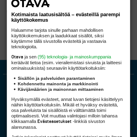
Kotimaista laatusisältöä – evästeillä parempi
käyttökokemus
Haluamme tarjota sinulle parhaan mahdollisen
käyttökokemuksen ja laadukkaat sisällöt, siksi
käytämme tällä sivustolla evästeitä ja vastaavia
teknologioita.
ja sen
(95) teknologia- ja mainoskumppania
Otava
keräävät tietoa (esim. vierailemis­tasi sivuista ja laitteesi
ominaisuuk­sista) seuraaviin käyttötarkoituksiin:
Sisällön ja palveluiden parantaminen
Kohdennettu mainonta ja markkinointi
Kävijämäärien ja mainonnan mittaaminen
Hyväksymällä evästeet, annat luvan tietojesi käsittelyyn
näihin käyttötarkoituksiin. Mikäli et hyväksy evästeitä,
osa palveluista tai sisällöistä ei välttämättä toimi
optimaalisesti. Voit muuttaa valintojasi milloin tahansa
Golfpiste mediakortti
klikkaamalla
-linkkiä sivuston
Evästeasetukset
Mediahinnasto
alareunassa.
Tietoa verkon kävijöistä