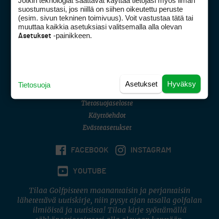
Jotkin teknologiat saattavat käyttää tietojasi myös ilman
Golfpisteen yhteystiedot
suostumustasi, jos niillä on siihen oikeutettu peruste
(esim. sivun tekninen toimivuus). Voit vastustaa tätä tai
DSA avoimuusraportti
muuttaa kaikkia asetuksiasi valitsemalla alla olevan
-painikkeen.
Asetukset
Asiakaspalvelu
Digipalvelut
(09) 156 6227
Avoinna ma–pe 8–16
Avoinna ma–pe 8–17
Asetukset
Hyväksy
Tietosuoja
(digi) digi@otavamedia.fi
Tietosuojaseloste
Käyttöehdot
Evästeasetukset
FACEBOOK
INSTAGRAM
YOUTUBE
Tilaa Golfpisteen maanantaisin ja perjantaisin
lähetettävä uutiskirje, niin pysyt ajan tasalla golfalan
ilmiöistä ja uutisista! Tilaa kirje syöttämällä