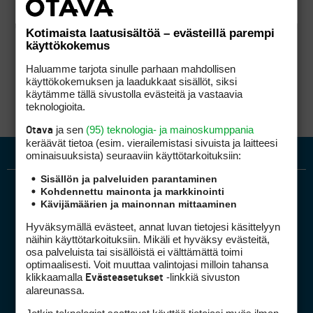
Kotimaista laatusisältöä – evästeillä parempi
käyttökokemus
Haluamme tarjota sinulle parhaan mahdollisen
käyttökokemuksen ja laadukkaat sisällöt, siksi
käytämme tällä sivustolla evästeitä ja vastaavia
teknologioita.
ja sen
(95) teknologia- ja mainoskumppania
Otava
keräävät tietoa (esim. vierailemis­tasi sivuista ja laitteesi
ominaisuuk­sista) seuraaviin käyttötarkoituksiin:
Sisällön ja palveluiden parantaminen
Kohdennettu mainonta ja markkinointi
Kävijämäärien ja mainonnan mittaaminen
Hyväksymällä evästeet, annat luvan tietojesi käsittelyyn
näihin käyttötarkoituksiin. Mikäli et hyväksy evästeitä,
osa palveluista tai sisällöistä ei välttämättä toimi
optimaalisesti. Voit muuttaa valintojasi milloin tahansa
Golfpiste mediakortti
klikkaamalla
-linkkiä sivuston
Evästeasetukset
Mediahinnasto
alareunassa.
Tietoa verkon kävijöistä