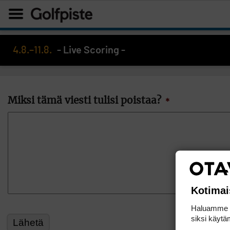
4.8.–11.8.
- Live Scoring -
Miksi tämä viesti tulisi poistaa?
*
Kotimai
Haluamme ta
siksi käytäm