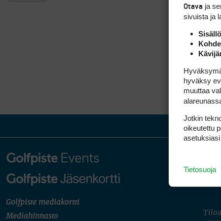
ja s
Otava
sivuista ja 
Sisäll
Kohden
Kävijä
Hyväksymällä
hyväksy eväs
muuttaa val
alareunass
Jotkin tekno
oikeutettu 
asetuksiasi
Tietosuoja
Golfpiste mediakortti
Tilaa
Mediahinnasto