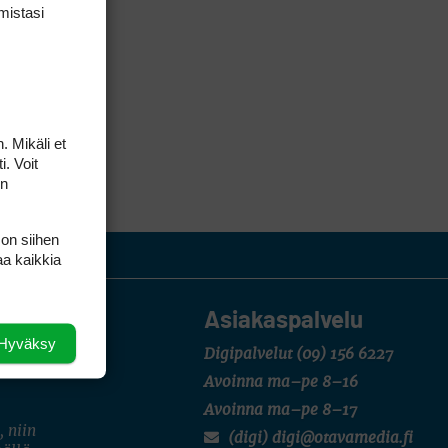
mis­tasi
. Mikäli et
i. Voit
on
 on siihen
aa kaikkia
Asiakaspalvelu
Hyväksy
Digipalvelut
(09) 156 6227
Avoinna ma–pe 8–16
Avoinna ma–pe 8–17
, niin
(digi) digi@otavamedia.fi