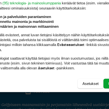
en
(95) teknologia- ja mainoskumppania
keräävät tietoa (esim. vieraile
laitteesi ominaisuuk­sista) seuraaviin käyttötarkoituksiin:
ön ja palveluiden parantaminen
nettu mainonta ja markkinointi
määrien ja mainonnan mittaaminen
 evästeet, annat luvan tietojesi käsittelyyn näihin käyttötarkoituksiin
teitä, osa palveluista tai sisällöistä ei välttämättä toimi optimaalisest
intojasi milloin tahansa klikkaamalla
-linkkiä sivust
Evästeasetukset
a.
logiat saattavat käyttää tietojasi myös ilman suostumustasi, jos niillä
peruste (esim. sivun tekninen toimivuus). Voit vastustaa tätä tai muutt
 valitsemalla alla olevan
-painikkeen.
Asetukset
Asetukset
FACEBOOK
INSTAGRAM
YOUTUBE
 Golfpisteen maanantaisin ja perjantaisin lähetettävä uutiskirje