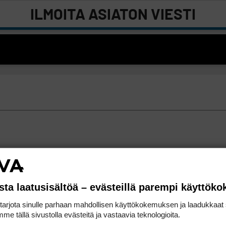
ILMOITA ASIATON VIESTI
sta laatusisältöä – evästeillä parempi käyttök
rjota sinulle parhaan mahdollisen käyttökokemuksen ja laadukkaat s
me tällä sivustolla evästeitä ja vastaavia teknologioita.