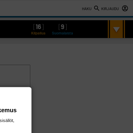
HAKU
KIRJAUDU
[
16
]
[
9
]
Kilpailua
Suomalaista
okemus
isällöt,