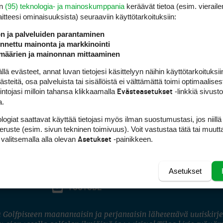
en
(95) teknologia- ja mainoskumppania
keräävät tietoa (esim. vieraile
laitteesi ominaisuuk­sista) seuraaviin käyttötarkoituksiin:
ön ja palveluiden parantaminen
nettu mainonta ja markkinointi
määrien ja mainonnan mittaaminen
 evästeet, annat luvan tietojesi käsittelyyn näihin käyttötarkoituksiin
teitä, osa palveluista tai sisällöistä ei välttämättä toimi optimaalisest
intojasi milloin tahansa klikkaamalla
-linkkiä sivust
Evästeasetukset
a.
logiat saattavat käyttää tietojasi myös ilman suostumustasi, jos niillä
peruste (esim. sivun tekninen toimivuus). Voit vastustaa tätä tai muutt
 valitsemalla alla olevan
-painikkeen.
Asetukset
Asetukset
FACEBOOK
INSTAGRAM
YOUTUBE
 Golfpisteen maanantaisin ja perjantaisin lähetettävä uutiskirje