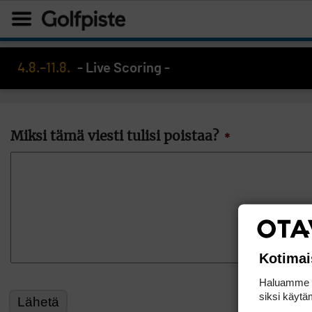
4.8.–11.8.
- Live Scoring -
Miksi tämä viesti tulisi poistaa?
*
Kotimai
Haluamme ta
siksi käytäm