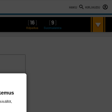
HAKU
KIRJAUDU
[
16
]
[
9
]
Kilpailua
Suomalaista
okemus
isällöt,