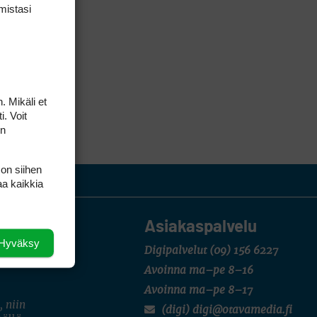
mis­tasi
. Mikäli et
i. Voit
on
 on siihen
aa kaikkia
Asiakaspalvelu
Hyväksy
Digipalvelut
(09) 156 6227
Avoinna ma–pe 8–16
Avoinna ma–pe 8–17
, niin
(digi) digi@otavamedia.fi