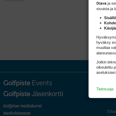
ja s
Otava
sivuista ja 
Sisäll
Kohden
Kävijä
Hyväksymällä
hyväksy eväs
muuttaa val
alareunass
Jotkin tekno
oikeutettu 
asetuksiasi
Tietosuoja
Golfpiste mediakortti
Tilaa
Mediahinnasto