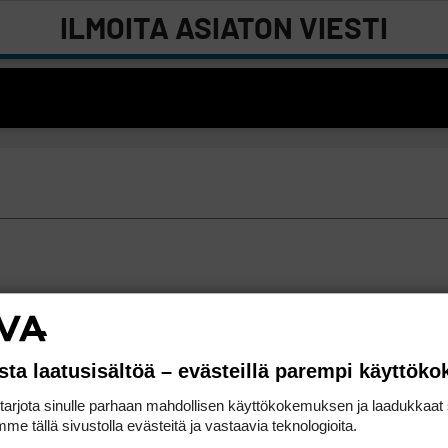
ILMOITA ASIATON VIESTI
sta laatusisältöä – evästeillä parempi käyttök
rjota sinulle parhaan mahdollisen käyttökokemuksen ja laadukkaat s
me tällä sivustolla evästeitä ja vastaavia teknologioita.