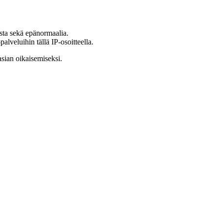
ista sekä epänormaalia.
lveluihin tällä IP-osoitteella.
asian oikaisemiseksi.