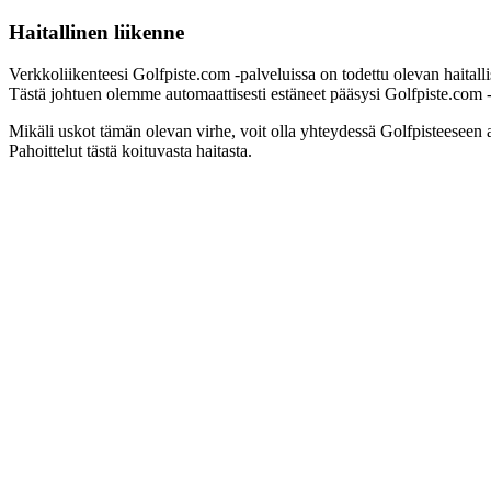
Haitallinen liikenne
Verkkoliikenteesi Golfpiste.com -palveluissa on todettu olevan haitall
Tästä johtuen olemme automaattisesti estäneet pääsysi Golfpiste.com -pa
Mikäli uskot tämän olevan virhe, voit olla yhteydessä Golfpisteeseen 
Pahoittelut tästä koituvasta haitasta.