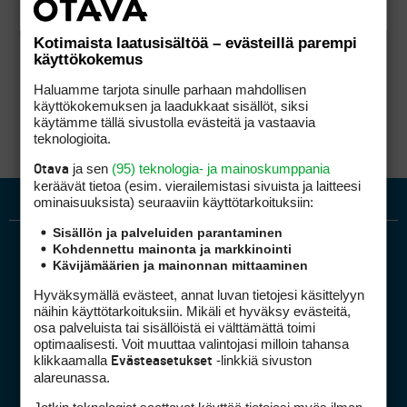
Kotimaista laatusisältöä – evästeillä parempi
käyttökokemus
Haluamme tarjota sinulle parhaan mahdollisen
käyttökokemuksen ja laadukkaat sisällöt, siksi
käytämme tällä sivustolla evästeitä ja vastaavia
teknologioita.
ja sen
(95) teknologia- ja mainoskumppania
Otava
keräävät tietoa (esim. vierailemis­tasi sivuista ja laitteesi
ominaisuuk­sista) seuraaviin käyttötarkoituksiin:
Sisällön ja palveluiden parantaminen
Kohdennettu mainonta ja markkinointi
Kävijämäärien ja mainonnan mittaaminen
Hyväksymällä evästeet, annat luvan tietojesi käsittelyyn
näihin käyttötarkoituksiin. Mikäli et hyväksy evästeitä,
osa palveluista tai sisällöistä ei välttämättä toimi
optimaalisesti. Voit muuttaa valintojasi milloin tahansa
Golfpiste mediakortti
klikkaamalla
-linkkiä sivuston
Evästeasetukset
Mediahinnasto
alareunassa.
Tietoa verkon kävijöistä