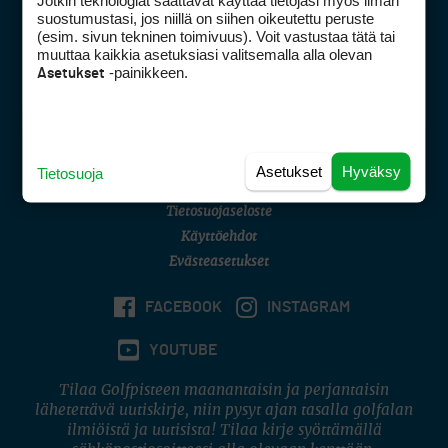
Jotkin teknologiat saattavat käyttää tietojasi myös ilman
Golfpisteen yhteystiedot
suostumustasi, jos niillä on siihen oikeutettu peruste
(esim. sivun tekninen toimivuus). Voit vastustaa tätä tai
DSA avoimuusraportti
muuttaa kaikkia asetuksiasi valitsemalla alla olevan
-painikkeen.
Asetukset
Asiakaspalvelu
Digipalvelut
(09) 156 6227
Avoinna ma–pe 8–16
Avoinna ma–pe 8–17
Asetukset
Hyväksy
Tietosuoja
(digi) digi@otavamedia.fi
Tietosuojaseloste
Käyttöehdot
Evästeasetukset
FACEBOOK
INSTAGRAM
YOUTUBE
Tilaa Golfpisteen maanantaisin ja perjantaisin
lähetettävä uutiskirje, niin pysyt ajan tasalla golfalan
ilmiöistä ja uutisista! Tilaa kirje syöttämällä