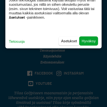
Jotkin teknologiat saattavat käyttää tietojasi myös ilman
Golfpisteen yhteystiedot
suostumustasi, jos niillä on siihen oikeutettu peruste
(esim. sivun tekninen toimivuus). Voit vastustaa tätä tai
DSA avoimuusraportti
muuttaa kaikkia asetuksiasi valitsemalla alla olevan
-painikkeen.
Asetukset
Asiakaspalvelu
Digipalvelut
(09) 156 6227
Avoinna ma–pe 8–16
Avoinna ma–pe 8–17
Asetukset
Hyväksy
Tietosuoja
(digi) digi@otavamedia.fi
Tietosuojaseloste
Käyttöehdot
Evästeasetukset
FACEBOOK
INSTAGRAM
YOUTUBE
Tilaa Golfpisteen maanantaisin ja perjantaisin
lähetettävä uutiskirje, niin pysyt ajan tasalla golfalan
ilmiöistä ja uutisista! Tilaa kirje syöttämällä