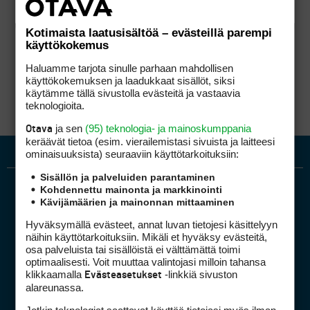
Kotimaista laatusisältöä – evästeillä parempi
käyttökokemus
Haluamme tarjota sinulle parhaan mahdollisen
käyttökokemuksen ja laadukkaat sisällöt, siksi
käytämme tällä sivustolla evästeitä ja vastaavia
teknologioita.
ja sen
(95) teknologia- ja mainoskumppania
Otava
keräävät tietoa (esim. vierailemis­tasi sivuista ja laitteesi
ominaisuuk­sista) seuraaviin käyttötarkoituksiin:
Sisällön ja palveluiden parantaminen
Kohdennettu mainonta ja markkinointi
Kävijämäärien ja mainonnan mittaaminen
Hyväksymällä evästeet, annat luvan tietojesi käsittelyyn
näihin käyttötarkoituksiin. Mikäli et hyväksy evästeitä,
osa palveluista tai sisällöistä ei välttämättä toimi
optimaalisesti. Voit muuttaa valintojasi milloin tahansa
Golfpiste mediakortti
klikkaamalla
-linkkiä sivuston
Evästeasetukset
Mediahinnasto
alareunassa.
Tietoa verkon kävijöistä