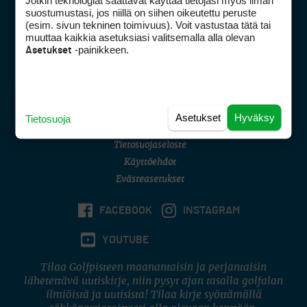
Jotkin teknologiat saattavat käyttää tietojasi myös ilman
Golfpisteen yhteystiedot
suostumustasi, jos niillä on siihen oikeutettu peruste
(esim. sivun tekninen toimivuus). Voit vastustaa tätä tai
DSA avoimuusraportti
muuttaa kaikkia asetuksiasi valitsemalla alla olevan
-painikkeen.
Asetukset
Asiakaspalvelu
Digipalvelut
(09) 156 6227
Avoinna ma–pe 8–16
Avoinna ma–pe 8–17
Asetukset
Hyväksy
Tietosuoja
(digi) digi@otavamedia.fi
Tietosuojaseloste
Käyttöehdot
Evästeasetukset
FACEBOOK
INSTAGRAM
YOUTUBE
Tilaa Golfpisteen maanantaisin ja perjantaisin
lähetettävä uutiskirje, niin pysyt ajan tasalla golfalan
ilmiöistä ja uutisista! Tilaa kirje syöttämällä