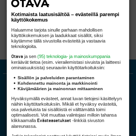
Kotimaista laatusisältöä – evästeillä parempi
käyttökokemus
Haluamme tarjota sinulle parhaan mahdollisen
käyttökokemuksen ja laadukkaat sisällöt, siksi
käytämme tällä sivustolla evästeitä ja vastaavia
teknologioita.
ja sen
(95) teknologia- ja mainoskumppania
Otava
keräävät tietoa (esim. vierailemis­tasi sivuista ja laitteesi
ominaisuuk­sista) seuraaviin käyttötarkoituksiin:
Sisällön ja palveluiden parantaminen
Kohdennettu mainonta ja markkinointi
Kävijämäärien ja mainonnan mittaaminen
Hyväksymällä evästeet, annat luvan tietojesi käsittelyyn
näihin käyttötarkoituksiin. Mikäli et hyväksy evästeitä,
osa palveluista tai sisällöistä ei välttämättä toimi
optimaalisesti. Voit muuttaa valintojasi milloin tahansa
Golfpiste mediakortti
klikkaamalla
-linkkiä sivuston
Evästeasetukset
Mediahinnasto
alareunassa.
Tietoa verkon kävijöistä