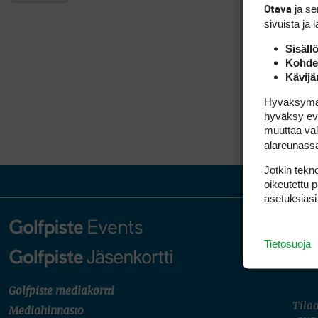
ja s
Otava
sivuista ja 
Sisäll
Kohden
Kävijä
Hyväksymällä
hyväksy eväs
muuttaa val
alareunass
Jotkin tekno
oikeutettu 
asetuksiasi
Tietosuoja
Golfpiste mediakortti
Tilaa
Mediahinnasto