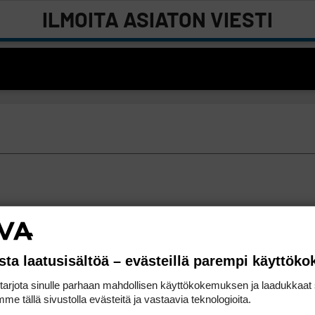
ILMOITA ASIATON VIESTI
sta laatusisältöä – evästeillä parempi käyttök
rjota sinulle parhaan mahdollisen käyttökokemuksen ja laadukkaat s
me tällä sivustolla evästeitä ja vastaavia teknologioita.