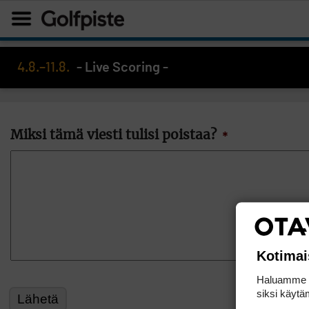
4.8.–11.8.
- Live Scoring -
Miksi tämä viesti tulisi poistaa?
*
Kotimai
Haluamme ta
siksi käytäm