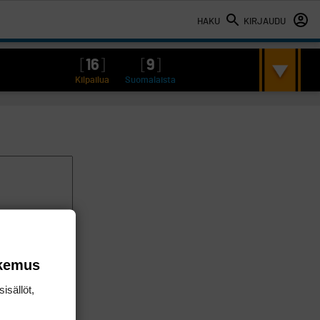
HAKU
KIRJAUDU
[
16
]
[
9
]
Kilpailua
Suomalaista
okemus
isällöt,