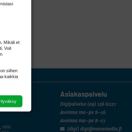
mis­tasi
. Mikäli et
i. Voit
on
 on siihen
aa kaikkia
Asiakaspalvelu
Hyväksy
Digipalvelut
(09) 156 6227
Avoinna ma–pe 8–16
Avoinna ma–pe 8–17
, niin
(digi) digi@otavamedia.fi