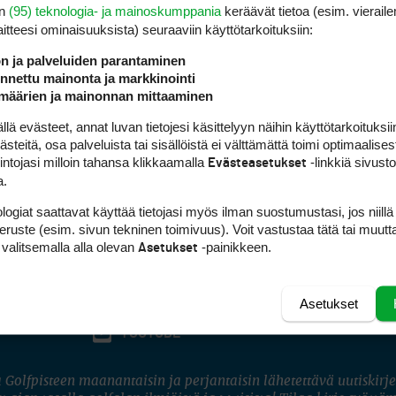
en
(95) teknologia- ja mainoskumppania
keräävät tietoa (esim. vieraile
laitteesi ominaisuuk­sista) seuraaviin käyttötarkoituksiin:
ön ja palveluiden parantaminen
nettu mainonta ja markkinointi
määrien ja mainonnan mittaaminen
 evästeet, annat luvan tietojesi käsittelyyn näihin käyttötarkoituksiin
teitä, osa palveluista tai sisällöistä ei välttämättä toimi optimaalisest
intojasi milloin tahansa klikkaamalla
-linkkiä sivust
Evästeasetukset
a.
logiat saattavat käyttää tietojasi myös ilman suostumustasi, jos niillä
peruste (esim. sivun tekninen toimivuus). Voit vastustaa tätä tai muutt
 valitsemalla alla olevan
-painikkeen.
Asetukset
Asetukset
FACEBOOK
INSTAGRAM
YOUTUBE
 Golfpisteen maanantaisin ja perjantaisin lähetettävä uutiskirje