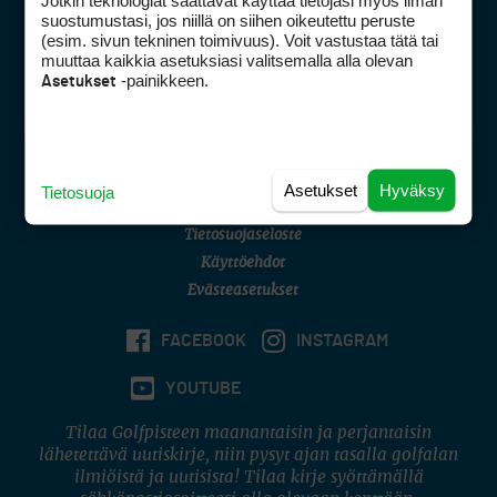
Jotkin teknologiat saattavat käyttää tietojasi myös ilman
Golfpisteen yhteystiedot
suostumustasi, jos niillä on siihen oikeutettu peruste
(esim. sivun tekninen toimivuus). Voit vastustaa tätä tai
DSA avoimuusraportti
muuttaa kaikkia asetuksiasi valitsemalla alla olevan
-painikkeen.
Asetukset
Asiakaspalvelu
Digipalvelut
(09) 156 6227
Avoinna ma–pe 8–16
Avoinna ma–pe 8–17
Asetukset
Hyväksy
Tietosuoja
(digi) digi@otavamedia.fi
Tietosuojaseloste
Käyttöehdot
Evästeasetukset
FACEBOOK
INSTAGRAM
YOUTUBE
Tilaa Golfpisteen maanantaisin ja perjantaisin
lähetettävä uutiskirje, niin pysyt ajan tasalla golfalan
ilmiöistä ja uutisista! Tilaa kirje syöttämällä