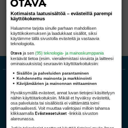
Kotimaista laatusisältöä – evästeillä parempi
käyttökokemus
Haluamme tarjota sinulle parhaan mahdollisen
käyttökokemuksen ja laadukkaat sisällöt, siksi
käytämme tällä sivustolla evästeitä ja vastaavia
teknologioita.
ja sen
(95) teknologia- ja mainoskumppania
Otava
keräävät tietoa (esim. vierailemis­tasi sivuista ja laitteesi
ominaisuuk­sista) seuraaviin käyttötarkoituksiin:
Sisällön ja palveluiden parantaminen
Kohdennettu mainonta ja markkinointi
Kävijämäärien ja mainonnan mittaaminen
Hyväksymällä evästeet, annat luvan tietojesi käsittelyyn
näihin käyttötarkoituksiin. Mikäli et hyväksy evästeitä,
osa palveluista tai sisällöistä ei välttämättä toimi
optimaalisesti. Voit muuttaa valintojasi milloin tahansa
Golfpiste mediakortti
klikkaamalla
-linkkiä sivuston
Evästeasetukset
Mediahinnasto
alareunassa.
Tietoa verkon kävijöistä