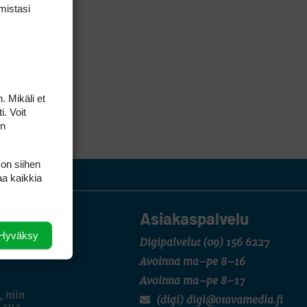
mis­tasi
. Mikäli et
i. Voit
on
 on siihen
aa kaikkia
Asiakaspalvelu
Hyväksy
Digipalvelut
(09) 156 6227
Avoinna ma–pe 8–16
Avoinna ma–pe 8–17
, niin
(digi) digi@otavamedia.fi