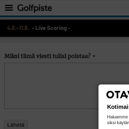
4.8.–11.8.
- Live Scoring -
Miksi tämä viesti tulisi poistaa?
*
Kotimai
Haluamme ta
siksi käytäm