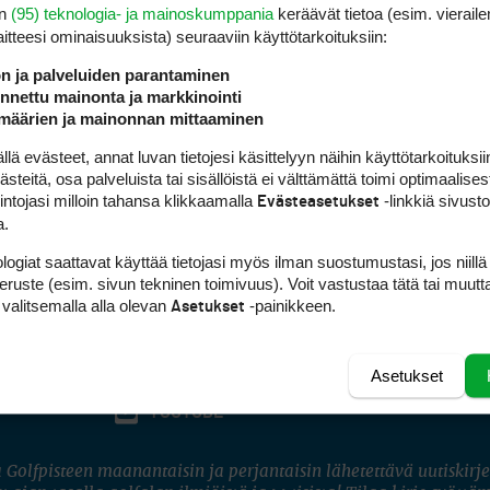
en
(95) teknologia- ja mainoskumppania
keräävät tietoa (esim. vieraile
laitteesi ominaisuuk­sista) seuraaviin käyttötarkoituksiin:
ön ja palveluiden parantaminen
nettu mainonta ja markkinointi
määrien ja mainonnan mittaaminen
 evästeet, annat luvan tietojesi käsittelyyn näihin käyttötarkoituksiin
teitä, osa palveluista tai sisällöistä ei välttämättä toimi optimaalisest
intojasi milloin tahansa klikkaamalla
-linkkiä sivust
Evästeasetukset
a.
logiat saattavat käyttää tietojasi myös ilman suostumustasi, jos niillä
peruste (esim. sivun tekninen toimivuus). Voit vastustaa tätä tai muutt
 valitsemalla alla olevan
-painikkeen.
Asetukset
Asetukset
FACEBOOK
INSTAGRAM
YOUTUBE
 Golfpisteen maanantaisin ja perjantaisin lähetettävä uutiskirje