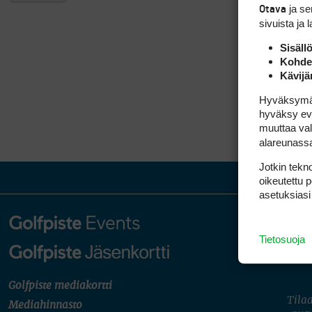
ja s
Otava
sivuista ja 
Sisäll
Kohden
Kävijä
Hyväksymällä
hyväksy eväs
muuttaa val
alareunass
Jotkin tekno
oikeutettu 
asetuksiasi
Tietosuoja
Golfpiste mediakortti
Tilaa
Mediahinnasto