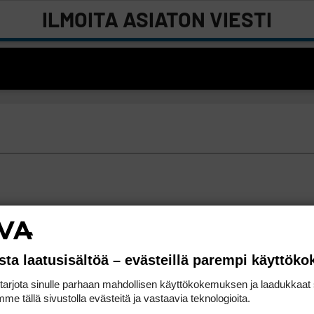
ILMOITA ASIATON VIESTI
sta laatusisältöä – evästeillä parempi käyttök
rjota sinulle parhaan mahdollisen käyttökokemuksen ja laadukkaat s
me tällä sivustolla evästeitä ja vastaavia teknologioita.