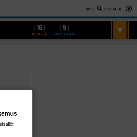
HAKU
KIRJAUDU
[
16
]
[
9
]
Kilpailua
Suomalaista
okemus
isällöt,