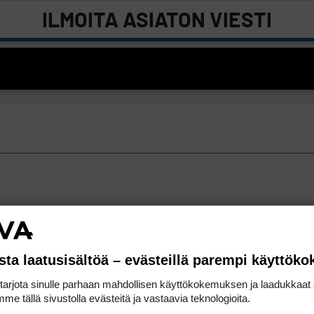
ILMOITA ASIATON VIESTI
sta laatusisältöä – evästeillä parempi käyttök
rjota sinulle parhaan mahdollisen käyttökokemuksen ja laadukkaat s
me tällä sivustolla evästeitä ja vastaavia teknologioita.