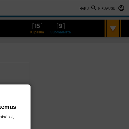
HAKU
KIRJAUDU
[
15
]
[
9
]
Kilpailua
Suomalaista
okemus
isällöt,