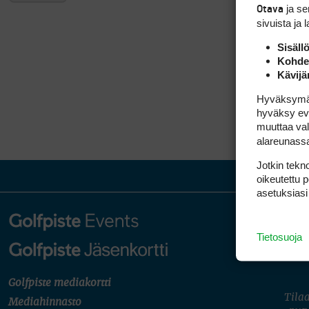
ja s
Otava
sivuista ja 
Sisäll
Kohden
Kävijä
Hyväksymällä
hyväksy eväs
muuttaa val
alareunass
Jotkin tekno
oikeutettu 
asetuksiasi
Tietosuoja
Golfpiste mediakortti
Tilaa
Mediahinnasto