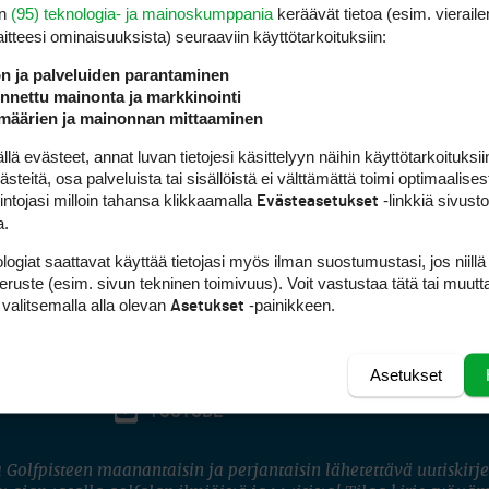
en
(95) teknologia- ja mainoskumppania
keräävät tietoa (esim. vieraile
laitteesi ominaisuuk­sista) seuraaviin käyttötarkoituksiin:
ön ja palveluiden parantaminen
nettu mainonta ja markkinointi
määrien ja mainonnan mittaaminen
 evästeet, annat luvan tietojesi käsittelyyn näihin käyttötarkoituksiin
teitä, osa palveluista tai sisällöistä ei välttämättä toimi optimaalisest
intojasi milloin tahansa klikkaamalla
-linkkiä sivust
Evästeasetukset
a.
logiat saattavat käyttää tietojasi myös ilman suostumustasi, jos niillä
peruste (esim. sivun tekninen toimivuus). Voit vastustaa tätä tai muutt
 valitsemalla alla olevan
-painikkeen.
Asetukset
Asetukset
FACEBOOK
INSTAGRAM
YOUTUBE
 Golfpisteen maanantaisin ja perjantaisin lähetettävä uutiskirje