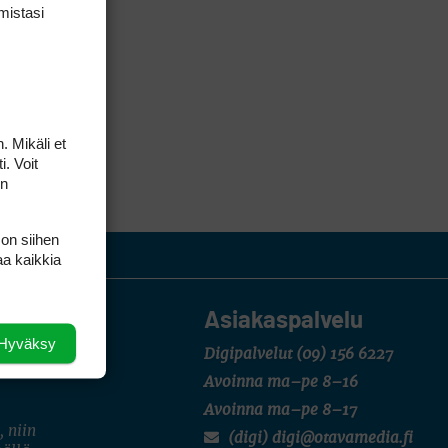
mis­tasi
. Mikäli et
i. Voit
on
 on siihen
aa kaikkia
Asiakaspalvelu
Hyväksy
Digipalvelut
(09) 156 6227
Avoinna ma–pe 8–16
Avoinna ma–pe 8–17
, niin
(digi) digi@otavamedia.fi