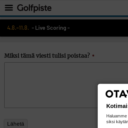
4.8.–11.8.
- Live Scoring -
Miksi tämä viesti tulisi poistaa?
*
Kotimai
Haluamme ta
siksi käytäm