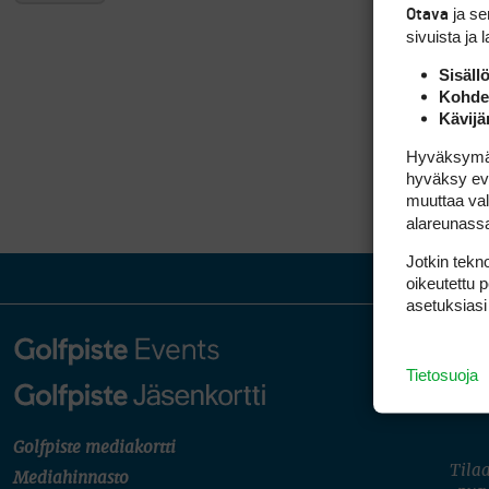
ja s
Otava
sivuista ja 
Sisäll
Kohden
Kävijä
Hyväksymällä
hyväksy eväs
muuttaa val
alareunass
Jotkin tekno
oikeutettu 
asetuksiasi
Tietosuoja
Golfpiste mediakortti
Tilaa
Mediahinnasto