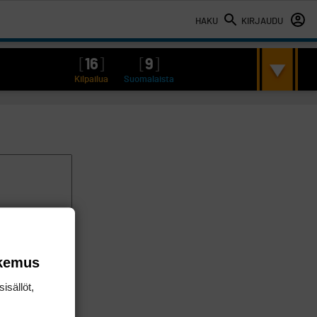
HAKU
KIRJAUDU
[
16
]
[
9
]
Kilpailua
Suomalaista
okemus
isällöt,