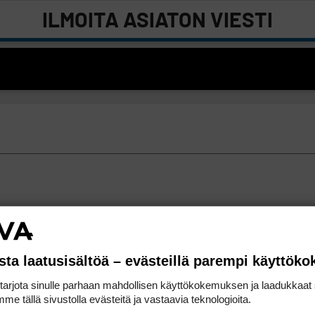
ILMOITA ASIATON VIESTI
sta laatusisältöä – evästeillä parempi käyttök
rjota sinulle parhaan mahdollisen käyttökokemuksen ja laadukkaat s
me tällä sivustolla evästeitä ja vastaavia teknologioita.