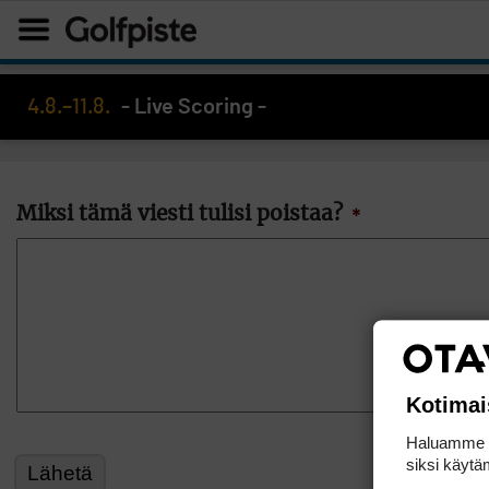
4.8.–11.8.
- Live Scoring -
Miksi tämä viesti tulisi poistaa?
*
Kotimai
Haluamme ta
siksi käytäm