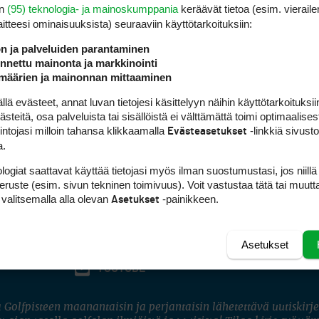
en
(95) teknologia- ja mainoskumppania
keräävät tietoa (esim. vieraile
laitteesi ominaisuuk­sista) seuraaviin käyttötarkoituksiin:
ön ja palveluiden parantaminen
nettu mainonta ja markkinointi
määrien ja mainonnan mittaaminen
 evästeet, annat luvan tietojesi käsittelyyn näihin käyttötarkoituksiin
teitä, osa palveluista tai sisällöistä ei välttämättä toimi optimaalisest
intojasi milloin tahansa klikkaamalla
-linkkiä sivust
Evästeasetukset
a.
logiat saattavat käyttää tietojasi myös ilman suostumustasi, jos niillä
peruste (esim. sivun tekninen toimivuus). Voit vastustaa tätä tai muutt
 valitsemalla alla olevan
-painikkeen.
Asetukset
Asetukset
FACEBOOK
INSTAGRAM
YOUTUBE
 Golfpisteen maanantaisin ja perjantaisin lähetettävä uutiskirje