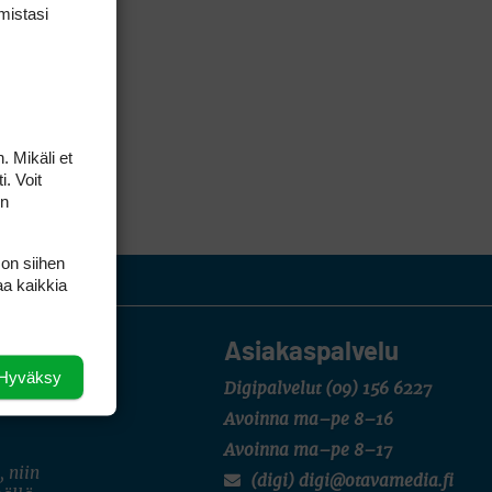
mis­tasi
. Mikäli et
i. Voit
on
 on siihen
aa kaikkia
Asiakaspalvelu
Hyväksy
Digipalvelut
(09) 156 6227
Avoinna ma–pe 8–16
Avoinna ma–pe 8–17
, niin
(digi) digi@otavamedia.fi