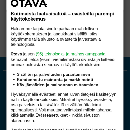
Kotimaista laatusisältöä – evästeillä parempi
käyttökokemus
Haluamme tarjota sinulle parhaan mahdollisen
käyttökokemuksen ja laadukkaat sisällöt, siksi
käytämme tällä sivustolla evästeitä ja vastaavia
teknologioita.
ja sen
(95) teknologia- ja mainoskumppania
Otava
keräävät tietoa (esim. vierailemis­tasi sivuista ja laitteesi
ominaisuuk­sista) seuraaviin käyttötarkoituksiin:
Sisällön ja palveluiden parantaminen
Kohdennettu mainonta ja markkinointi
Kävijämäärien ja mainonnan mittaaminen
Hyväksymällä evästeet, annat luvan tietojesi käsittelyyn
näihin käyttötarkoituksiin. Mikäli et hyväksy evästeitä,
osa palveluista tai sisällöistä ei välttämättä toimi
optimaalisesti. Voit muuttaa valintojasi milloin tahansa
Golfpiste mediakortti
klikkaamalla
-linkkiä sivuston
Evästeasetukset
Mediahinnasto
alareunassa.
Tietoa verkon kävijöistä