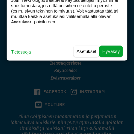
Jotkin teknologiat saattavat käyttää tietojasi myös ilman
Golfpisteen yhteystiedot
suostumustasi, jos niillä on siihen oikeutettu peruste
(esim. sivun tekninen toimivuus). Voit vastustaa tätä tai
DSA avoimuusraportti
muuttaa kaikkia asetuksiasi valitsemalla alla olevan
-painikkeen.
Asetukset
Asiakaspalvelu
Digipalvelut
(09) 156 6227
Avoinna ma–pe 8–16
Avoinna ma–pe 8–17
Asetukset
Hyväksy
Tietosuoja
(digi) digi@otavamedia.fi
Tietosuojaseloste
Käyttöehdot
Evästeasetukset
FACEBOOK
INSTAGRAM
YOUTUBE
Tilaa Golfpisteen maanantaisin ja perjantaisin
lähetettävä uutiskirje, niin pysyt ajan tasalla golfalan
ilmiöistä ja uutisista! Tilaa kirje syöttämällä