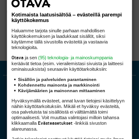
Kotimaista laatusisältöä – evästeillä parempi
käyttökokemus
Haluamme tarjota sinulle parhaan mahdollisen
käyttökokemuksen ja laadukkaat sisällöt, siksi
käytämme tällä sivustolla evästeitä ja vastaavia
teknologioita.
ja sen
(95) teknologia- ja mainoskumppania
Otava
keräävät tietoa (esim. vierailemis­tasi sivuista ja laitteesi
ominaisuuk­sista) seuraaviin käyttötarkoituksiin:
Sisällön ja palveluiden parantaminen
Kohdennettu mainonta ja markkinointi
Kävijämäärien ja mainonnan mittaaminen
Hyväksymällä evästeet, annat luvan tietojesi käsittelyyn
näihin käyttötarkoituksiin. Mikäli et hyväksy evästeitä,
osa palveluista tai sisällöistä ei välttämättä toimi
optimaalisesti. Voit muuttaa valintojasi milloin tahansa
Golfpiste mediakortti
klikkaamalla
-linkkiä sivuston
Evästeasetukset
Mediahinnasto
alareunassa.
Tietoa verkon kävijöistä