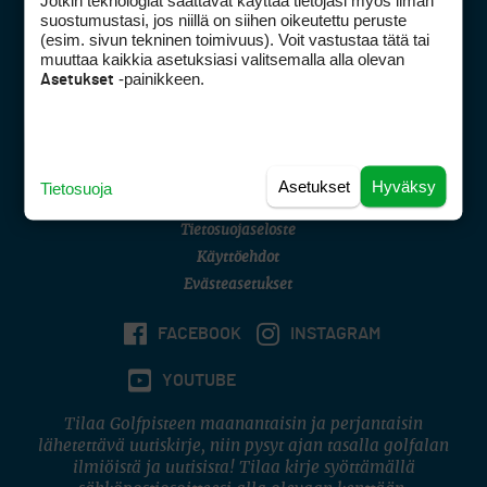
Jotkin teknologiat saattavat käyttää tietojasi myös ilman
Golfpisteen yhteystiedot
suostumustasi, jos niillä on siihen oikeutettu peruste
(esim. sivun tekninen toimivuus). Voit vastustaa tätä tai
DSA avoimuusraportti
muuttaa kaikkia asetuksiasi valitsemalla alla olevan
-painikkeen.
Asetukset
Asiakaspalvelu
Digipalvelut
(09) 156 6227
Avoinna ma–pe 8–16
Avoinna ma–pe 8–17
Asetukset
Hyväksy
Tietosuoja
(digi) digi@otavamedia.fi
Tietosuojaseloste
Käyttöehdot
Evästeasetukset
FACEBOOK
INSTAGRAM
YOUTUBE
Tilaa Golfpisteen maanantaisin ja perjantaisin
lähetettävä uutiskirje, niin pysyt ajan tasalla golfalan
ilmiöistä ja uutisista! Tilaa kirje syöttämällä