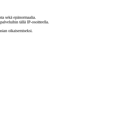
ista sekä epänormaalia.
lveluihin tällä IP-osoitteella.
asian oikaisemiseksi.