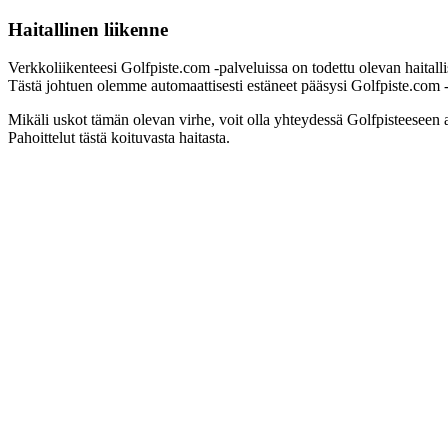
Haitallinen liikenne
Verkkoliikenteesi Golfpiste.com -palveluissa on todettu olevan haitall
Tästä johtuen olemme automaattisesti estäneet pääsysi Golfpiste.com -pa
Mikäli uskot tämän olevan virhe, voit olla yhteydessä Golfpisteeseen 
Pahoittelut tästä koituvasta haitasta.