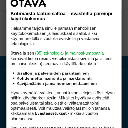
Kotimaista laatusisältöä – evästeillä parempi
käyttökokemus
Haluamme tarjota sinulle parhaan mahdollisen
käyttökokemuksen ja laadukkaat sisällöt, siksi
käytämme tällä sivustolla evästeitä ja vastaavia
teknologioita.
ja sen
(95) teknologia- ja mainoskumppania
Otava
keräävät tietoa (esim. vierailemis­tasi sivuista ja laitteesi
ominaisuuk­sista) seuraaviin käyttötarkoituksiin:
Sisällön ja palveluiden parantaminen
Kohdennettu mainonta ja markkinointi
Kävijämäärien ja mainonnan mittaaminen
Hyväksymällä evästeet, annat luvan tietojesi käsittelyyn
näihin käyttötarkoituksiin. Mikäli et hyväksy evästeitä,
osa palveluista tai sisällöistä ei välttämättä toimi
optimaalisesti. Voit muuttaa valintojasi milloin tahansa
Golfpiste mediakortti
klikkaamalla
-linkkiä sivuston
Evästeasetukset
Mediahinnasto
alareunassa.
Tietoa verkon kävijöistä