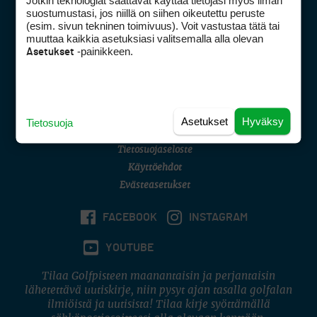
Jotkin teknologiat saattavat käyttää tietojasi myös ilman
Golfpisteen yhteystiedot
suostumustasi, jos niillä on siihen oikeutettu peruste
(esim. sivun tekninen toimivuus). Voit vastustaa tätä tai
DSA avoimuusraportti
muuttaa kaikkia asetuksiasi valitsemalla alla olevan
-painikkeen.
Asetukset
Asiakaspalvelu
Digipalvelut
(09) 156 6227
Avoinna ma–pe 8–16
Avoinna ma–pe 8–17
Asetukset
Hyväksy
Tietosuoja
(digi) digi@otavamedia.fi
Tietosuojaseloste
Käyttöehdot
Evästeasetukset
FACEBOOK
INSTAGRAM
YOUTUBE
Tilaa Golfpisteen maanantaisin ja perjantaisin
lähetettävä uutiskirje, niin pysyt ajan tasalla golfalan
ilmiöistä ja uutisista! Tilaa kirje syöttämällä