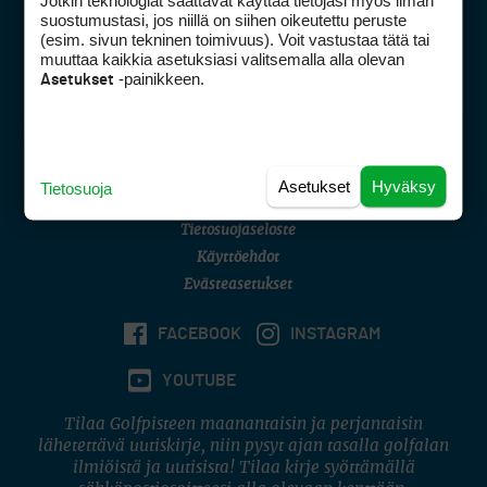
Jotkin teknologiat saattavat käyttää tietojasi myös ilman
Golfpisteen yhteystiedot
suostumustasi, jos niillä on siihen oikeutettu peruste
(esim. sivun tekninen toimivuus). Voit vastustaa tätä tai
DSA avoimuusraportti
muuttaa kaikkia asetuksiasi valitsemalla alla olevan
-painikkeen.
Asetukset
Asiakaspalvelu
Digipalvelut
(09) 156 6227
Avoinna ma–pe 8–16
Avoinna ma–pe 8–17
Asetukset
Hyväksy
Tietosuoja
(digi) digi@otavamedia.fi
Tietosuojaseloste
Käyttöehdot
Evästeasetukset
FACEBOOK
INSTAGRAM
YOUTUBE
Tilaa Golfpisteen maanantaisin ja perjantaisin
lähetettävä uutiskirje, niin pysyt ajan tasalla golfalan
ilmiöistä ja uutisista! Tilaa kirje syöttämällä