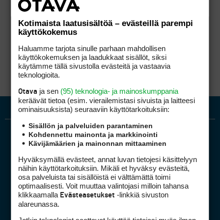
Kotimaista laatusisältöä – evästeillä parempi
käyttökokemus
Haluamme tarjota sinulle parhaan mahdollisen
käyttökokemuksen ja laadukkaat sisällöt, siksi
käytämme tällä sivustolla evästeitä ja vastaavia
teknologioita.
ja sen
(95) teknologia- ja mainoskumppania
Otava
keräävät tietoa (esim. vierailemis­tasi sivuista ja laitteesi
ominaisuuk­sista) seuraaviin käyttötarkoituksiin:
Sisällön ja palveluiden parantaminen
Kohdennettu mainonta ja markkinointi
Kävijämäärien ja mainonnan mittaaminen
Hyväksymällä evästeet, annat luvan tietojesi käsittelyyn
näihin käyttötarkoituksiin. Mikäli et hyväksy evästeitä,
osa palveluista tai sisällöistä ei välttämättä toimi
optimaalisesti. Voit muuttaa valintojasi milloin tahansa
Golfpiste mediakortti
klikkaamalla
-linkkiä sivuston
Evästeasetukset
Mediahinnasto
alareunassa.
Tietoa verkon kävijöistä