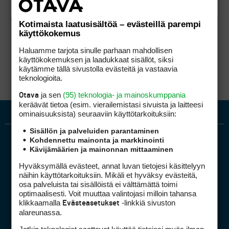
Kotimaista laatusisältöä – evästeillä parempi
käyttökokemus
Haluamme tarjota sinulle parhaan mahdollisen
käyttökokemuksen ja laadukkaat sisällöt, siksi
käytämme tällä sivustolla evästeitä ja vastaavia
teknologioita.
ja sen
(95) teknologia- ja mainoskumppania
Otava
keräävät tietoa (esim. vierailemis­tasi sivuista ja laitteesi
ominaisuuk­sista) seuraaviin käyttötarkoituksiin:
Sisällön ja palveluiden parantaminen
Kohdennettu mainonta ja markkinointi
Kävijämäärien ja mainonnan mittaaminen
Hyväksymällä evästeet, annat luvan tietojesi käsittelyyn
näihin käyttötarkoituksiin. Mikäli et hyväksy evästeitä,
osa palveluista tai sisällöistä ei välttämättä toimi
optimaalisesti. Voit muuttaa valintojasi milloin tahansa
Golfpiste mediakortti
klikkaamalla
-linkkiä sivuston
Evästeasetukset
Mediahinnasto
alareunassa.
Tietoa verkon kävijöistä