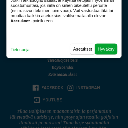
Jotkin teknologiat saattavat käyttää tietojasi myös ilman
Golfpisteen yhteystiedot
suostumustasi, jos niillä on siihen oikeutettu peruste
(esim. sivun tekninen toimivuus). Voit vastustaa tätä tai
DSA avoimuusraportti
muuttaa kaikkia asetuksiasi valitsemalla alla olevan
-painikkeen.
Asetukset
Asiakaspalvelu
Digipalvelut
(09) 156 6227
Avoinna ma–pe 8–16
Avoinna ma–pe 8–17
Asetukset
Hyväksy
Tietosuoja
(digi) digi@otavamedia.fi
Tietosuojaseloste
Käyttöehdot
Evästeasetukset
FACEBOOK
INSTAGRAM
YOUTUBE
Tilaa Golfpisteen maanantaisin ja perjantaisin
lähetettävä uutiskirje, niin pysyt ajan tasalla golfalan
ilmiöistä ja uutisista! Tilaa kirje syöttämällä