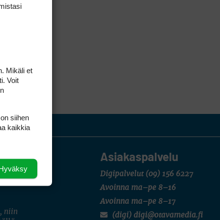
mis­tasi
. Mikäli et
i. Voit
on
 on siihen
aa kaikkia
Asiakaspalvelu
Hyväksy
Digipalvelut
(09) 156 6227
Avoinna ma–pe 8–16
Avoinna ma–pe 8–17
, niin
(digi) digi@otavamedia.fi