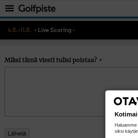
4.8.–11.8.
- Live Scoring -
Miksi tämä viesti tulisi poistaa?
*
Kotimai
Haluamme ta
siksi käytäm