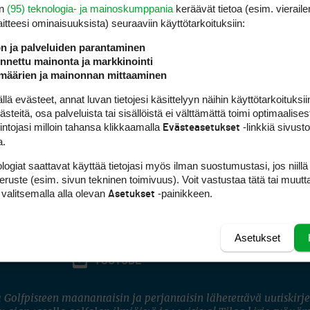
en
(95) teknologia- ja mainoskumppania
keräävät tietoa (esim. vieraile
laitteesi ominaisuuk­sista) seuraaviin käyttötarkoituksiin:
ön ja palveluiden parantaminen
nettu mainonta ja markkinointi
määrien ja mainonnan mittaaminen
 evästeet, annat luvan tietojesi käsittelyyn näihin käyttötarkoituksiin
teitä, osa palveluista tai sisällöistä ei välttämättä toimi optimaalisest
intojasi milloin tahansa klikkaamalla
-linkkiä sivust
Evästeasetukset
a.
logiat saattavat käyttää tietojasi myös ilman suostumustasi, jos niillä
peruste (esim. sivun tekninen toimivuus). Voit vastustaa tätä tai muutt
 valitsemalla alla olevan
-painikkeen.
Asetukset
Asetukset
FACEBOOK
INSTAGRAM
YOUTUBE
 Golfpisteen maanantaisin ja perjantaisin lähetettävä uutiskirje