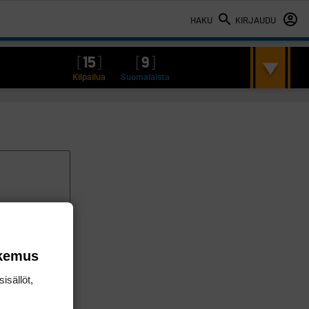
HAKU
KIRJAUDU
[
15
]
[
9
]
Kilpailua
Suomalaista
okemus
isällöt,