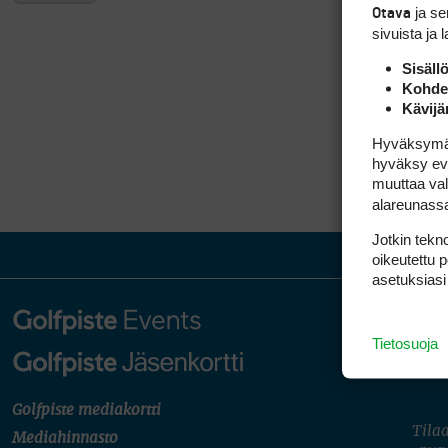
ja s
Otava
sivuista ja 
Sisäll
Kohden
Kävijä
Hyväksymällä
hyväksy eväs
muuttaa val
alareunass
Jotkin tekno
oikeutettu 
asetuksiasi
Tietosuoja
Golfpiste mediakortti
Tilaa
Mediahinnasto