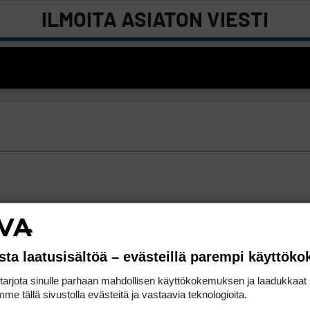
ILMOITA ASIATON VIESTI
sta laatusisältöä – evästeillä parempi käyttök
rjota sinulle parhaan mahdollisen käyttökokemuksen ja laadukkaat s
me tällä sivustolla evästeitä ja vastaavia teknologioita.