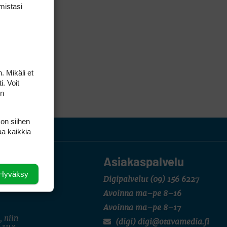
mis­tasi
. Mikäli et
i. Voit
on
 on siihen
aa kaikkia
Asiakaspalvelu
Hyväksy
Digipalvelut
(09) 156 6227
Avoinna ma–pe 8–16
Avoinna ma–pe 8–17
, niin
(digi) digi@otavamedia.fi