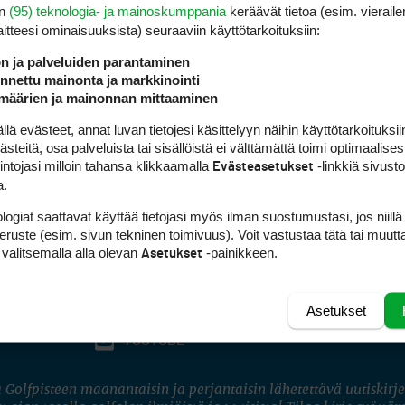
en
(95) teknologia- ja mainoskumppania
keräävät tietoa (esim. vieraile
laitteesi ominaisuuk­sista) seuraaviin käyttötarkoituksiin:
ön ja palveluiden parantaminen
nettu mainonta ja markkinointi
määrien ja mainonnan mittaaminen
 evästeet, annat luvan tietojesi käsittelyyn näihin käyttötarkoituksiin
teitä, osa palveluista tai sisällöistä ei välttämättä toimi optimaalisest
intojasi milloin tahansa klikkaamalla
-linkkiä sivust
Evästeasetukset
a.
logiat saattavat käyttää tietojasi myös ilman suostumustasi, jos niillä
peruste (esim. sivun tekninen toimivuus). Voit vastustaa tätä tai muutt
 valitsemalla alla olevan
-painikkeen.
Asetukset
Asetukset
FACEBOOK
INSTAGRAM
YOUTUBE
 Golfpisteen maanantaisin ja perjantaisin lähetettävä uutiskirje