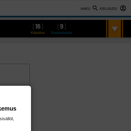
HAKU
KIRJAUDU
[
16
]
[
9
]
Kilpailua
Suomalaista
okemus
isällöt,