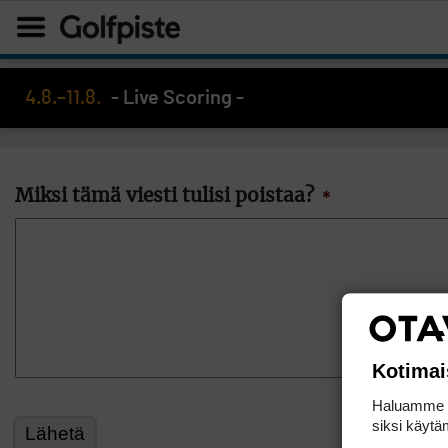
4.8.–11.8.
- Live Scoring -
Miksi tämä viesti tulisi poistaa?
*
Kotimai
Haluamme ta
siksi käytäm