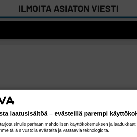
ILMOITA ASIATON VIESTI
sta laatusisältöä – evästeillä parempi käyttök
rjota sinulle parhaan mahdollisen käyttökokemuksen ja laadukkaat s
me tällä sivustolla evästeitä ja vastaavia teknologioita.