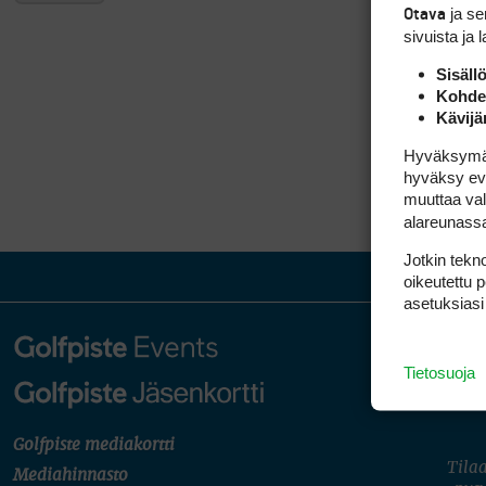
ja s
Otava
sivuista ja 
Sisäll
Kohden
Kävijä
Hyväksymällä
hyväksy eväs
muuttaa val
alareunass
Jotkin tekno
oikeutettu 
asetuksiasi
Tietosuoja
Golfpiste mediakortti
Tilaa
Mediahinnasto