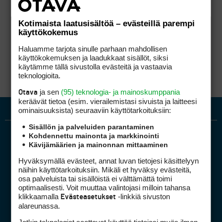
Kotimaista laatusisältöä – evästeillä parempi
käyttökokemus
Haluamme tarjota sinulle parhaan mahdollisen
käyttökokemuksen ja laadukkaat sisällöt, siksi
käytämme tällä sivustolla evästeitä ja vastaavia
teknologioita.
ja sen
(95) teknologia- ja mainoskumppania
Otava
keräävät tietoa (esim. vierailemis­tasi sivuista ja laitteesi
ominaisuuk­sista) seuraaviin käyttötarkoituksiin:
Sisällön ja palveluiden parantaminen
Kohdennettu mainonta ja markkinointi
Kävijämäärien ja mainonnan mittaaminen
Hyväksymällä evästeet, annat luvan tietojesi käsittelyyn
näihin käyttötarkoituksiin. Mikäli et hyväksy evästeitä,
osa palveluista tai sisällöistä ei välttämättä toimi
optimaalisesti. Voit muuttaa valintojasi milloin tahansa
Golfpiste mediakortti
klikkaamalla
-linkkiä sivuston
Evästeasetukset
Mediahinnasto
alareunassa.
Tietoa verkon kävijöistä