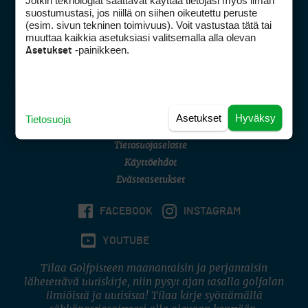
Jotkin teknologiat saattavat käyttää tietojasi myös ilman
Golfpisteen yhteystiedot
suostumustasi, jos niillä on siihen oikeutettu peruste
(esim. sivun tekninen toimivuus). Voit vastustaa tätä tai
DSA avoimuusraportti
muuttaa kaikkia asetuksiasi valitsemalla alla olevan
-painikkeen.
Asetukset
Asiakaspalvelu
Digipalvelut
(09) 156 6227
Avoinna ma–pe 8–16
Avoinna ma–pe 8–17
Asetukset
Hyväksy
Tietosuoja
(digi) digi@otavamedia.fi
Tietosuojaseloste
Käyttöehdot
Evästeasetukset
FACEBOOK
INSTAGRAM
YOUTUBE
Tilaa Golfpisteen maanantaisin ja perjantaisin
lähetettävä uutiskirje, niin pysyt ajan tasalla golfalan
ilmiöistä ja uutisista! Tilaa kirje syöttämällä