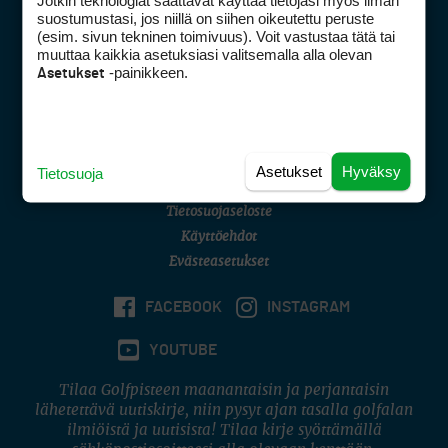
Jotkin teknologiat saattavat käyttää tietojasi myös ilman
Golfpisteen yhteystiedot
suostumustasi, jos niillä on siihen oikeutettu peruste
(esim. sivun tekninen toimivuus). Voit vastustaa tätä tai
DSA avoimuusraportti
muuttaa kaikkia asetuksiasi valitsemalla alla olevan
-painikkeen.
Asetukset
Asiakaspalvelu
Digipalvelut
(09) 156 6227
Avoinna ma–pe 8–16
Avoinna ma–pe 8–17
Asetukset
Hyväksy
Tietosuoja
(digi) digi@otavamedia.fi
Tietosuojaseloste
Käyttöehdot
Evästeasetukset
FACEBOOK
INSTAGRAM
YOUTUBE
Tilaa Golfpisteen maanantaisin ja perjantaisin
lähetettävä uutiskirje, niin pysyt ajan tasalla golfalan
ilmiöistä ja uutisista! Tilaa kirje syöttämällä