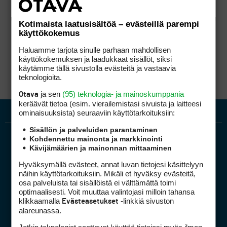
Kotimaista laatusisältöä – evästeillä parempi
käyttökokemus
Haluamme tarjota sinulle parhaan mahdollisen
käyttökokemuksen ja laadukkaat sisällöt, siksi
käytämme tällä sivustolla evästeitä ja vastaavia
teknologioita.
ja sen
(95) teknologia- ja mainoskumppania
Otava
keräävät tietoa (esim. vierailemis­tasi sivuista ja laitteesi
ominaisuuk­sista) seuraaviin käyttötarkoituksiin:
Sisällön ja palveluiden parantaminen
Kohdennettu mainonta ja markkinointi
Kävijämäärien ja mainonnan mittaaminen
Hyväksymällä evästeet, annat luvan tietojesi käsittelyyn
näihin käyttötarkoituksiin. Mikäli et hyväksy evästeitä,
osa palveluista tai sisällöistä ei välttämättä toimi
optimaalisesti. Voit muuttaa valintojasi milloin tahansa
Golfpiste mediakortti
klikkaamalla
-linkkiä sivuston
Evästeasetukset
Mediahinnasto
alareunassa.
Tietoa verkon kävijöistä