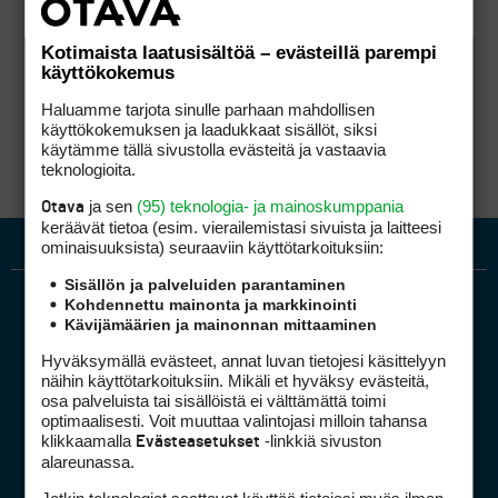
Kotimaista laatusisältöä – evästeillä parempi
käyttökokemus
Haluamme tarjota sinulle parhaan mahdollisen
käyttökokemuksen ja laadukkaat sisällöt, siksi
käytämme tällä sivustolla evästeitä ja vastaavia
teknologioita.
ja sen
(95) teknologia- ja mainoskumppania
Otava
keräävät tietoa (esim. vierailemis­tasi sivuista ja laitteesi
ominaisuuk­sista) seuraaviin käyttötarkoituksiin:
Sisällön ja palveluiden parantaminen
Kohdennettu mainonta ja markkinointi
Kävijämäärien ja mainonnan mittaaminen
Hyväksymällä evästeet, annat luvan tietojesi käsittelyyn
näihin käyttötarkoituksiin. Mikäli et hyväksy evästeitä,
osa palveluista tai sisällöistä ei välttämättä toimi
optimaalisesti. Voit muuttaa valintojasi milloin tahansa
Golfpiste mediakortti
klikkaamalla
-linkkiä sivuston
Evästeasetukset
Mediahinnasto
alareunassa.
Tietoa verkon kävijöistä