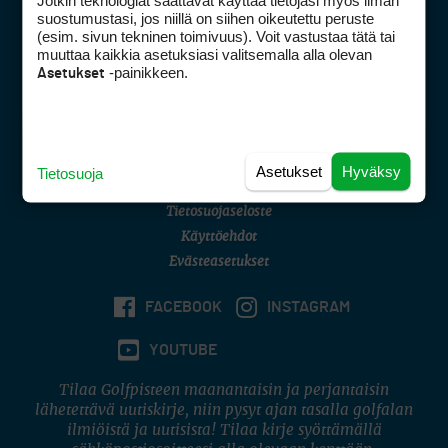
Jotkin teknologiat saattavat käyttää tietojasi myös ilman
Golfpisteen yhteystiedot
suostumustasi, jos niillä on siihen oikeutettu peruste
(esim. sivun tekninen toimivuus). Voit vastustaa tätä tai
DSA avoimuusraportti
muuttaa kaikkia asetuksiasi valitsemalla alla olevan
-painikkeen.
Asetukset
Asiakaspalvelu
Digipalvelut
(09) 156 6227
Avoinna ma–pe 8–16
Avoinna ma–pe 8–17
Asetukset
Hyväksy
Tietosuoja
(digi) digi@otavamedia.fi
Tietosuojaseloste
Käyttöehdot
Evästeasetukset
FACEBOOK
INSTAGRAM
YOUTUBE
Tilaa Golfpisteen maanantaisin ja perjantaisin
lähetettävä uutiskirje, niin pysyt ajan tasalla golfalan
ilmiöistä ja uutisista! Tilaa kirje syöttämällä