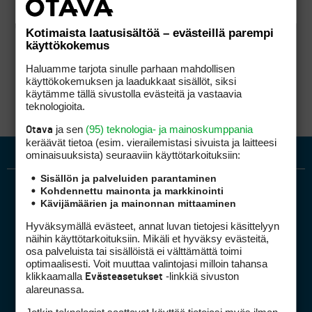
Kotimaista laatusisältöä – evästeillä parempi
käyttökokemus
Haluamme tarjota sinulle parhaan mahdollisen
käyttökokemuksen ja laadukkaat sisällöt, siksi
käytämme tällä sivustolla evästeitä ja vastaavia
teknologioita.
ja sen
(95) teknologia- ja mainoskumppania
Otava
keräävät tietoa (esim. vierailemis­tasi sivuista ja laitteesi
ominaisuuk­sista) seuraaviin käyttötarkoituksiin:
Sisällön ja palveluiden parantaminen
Kohdennettu mainonta ja markkinointi
Kävijämäärien ja mainonnan mittaaminen
Hyväksymällä evästeet, annat luvan tietojesi käsittelyyn
näihin käyttötarkoituksiin. Mikäli et hyväksy evästeitä,
osa palveluista tai sisällöistä ei välttämättä toimi
optimaalisesti. Voit muuttaa valintojasi milloin tahansa
Golfpiste mediakortti
klikkaamalla
-linkkiä sivuston
Evästeasetukset
Mediahinnasto
alareunassa.
Tietoa verkon kävijöistä