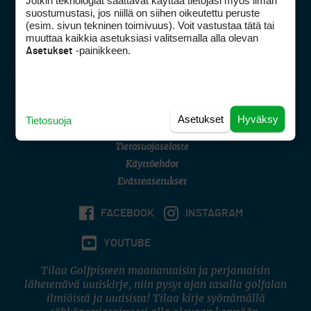
Jotkin teknologiat saattavat käyttää tietojasi myös ilman
Golfpisteen yhteystiedot
suostumustasi, jos niillä on siihen oikeutettu peruste
(esim. sivun tekninen toimivuus). Voit vastustaa tätä tai
DSA avoimuusraportti
muuttaa kaikkia asetuksiasi valitsemalla alla olevan
-painikkeen.
Asetukset
Asiakaspalvelu
Digipalvelut
(09) 156 6227
Avoinna ma–pe 8–16
Avoinna ma–pe 8–17
Asetukset
Hyväksy
Tietosuoja
(digi) digi@otavamedia.fi
Tietosuojaseloste
Käyttöehdot
Evästeasetukset
FACEBOOK
INSTAGRAM
YOUTUBE
Tilaa Golfpisteen maanantaisin ja perjantaisin
lähetettävä uutiskirje, niin pysyt ajan tasalla golfalan
ilmiöistä ja uutisista! Tilaa kirje syöttämällä