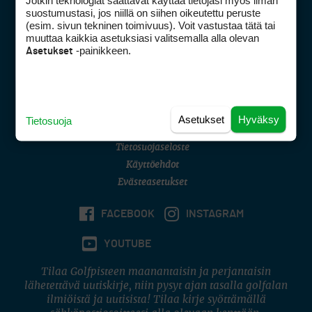
Jotkin teknologiat saattavat käyttää tietojasi myös ilman
Golfpisteen yhteystiedot
suostumustasi, jos niillä on siihen oikeutettu peruste
(esim. sivun tekninen toimivuus). Voit vastustaa tätä tai
DSA avoimuusraportti
muuttaa kaikkia asetuksiasi valitsemalla alla olevan
-painikkeen.
Asetukset
Asiakaspalvelu
Digipalvelut
(09) 156 6227
Avoinna ma–pe 8–16
Avoinna ma–pe 8–17
Asetukset
Hyväksy
Tietosuoja
(digi) digi@otavamedia.fi
Tietosuojaseloste
Käyttöehdot
Evästeasetukset
FACEBOOK
INSTAGRAM
YOUTUBE
Tilaa Golfpisteen maanantaisin ja perjantaisin
lähetettävä uutiskirje, niin pysyt ajan tasalla golfalan
ilmiöistä ja uutisista! Tilaa kirje syöttämällä