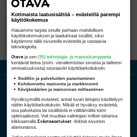
Kotimaista laatusisältöä – evästeillä parempi
käyttökokemus
Haluamme tarjota sinulle parhaan mahdollisen
käyttökokemuksen ja laadukkaat sisällöt, siksi
käytämme tällä sivustolla evästeitä ja vastaavia
teknologioita.
ja sen
(95) teknologia- ja mainoskumppania
Otava
keräävät tietoa (esim. vierailemis­tasi sivuista ja laitteesi
ominaisuuk­sista) seuraaviin käyttötarkoituksiin:
Sisällön ja palveluiden parantaminen
Kohdennettu mainonta ja markkinointi
Kävijämäärien ja mainonnan mittaaminen
Hyväksymällä evästeet, annat luvan tietojesi käsittelyyn
näihin käyttötarkoituksiin. Mikäli et hyväksy evästeitä,
osa palveluista tai sisällöistä ei välttämättä toimi
optimaalisesti. Voit muuttaa valintojasi milloin tahansa
Golfpiste mediakortti
klikkaamalla
-linkkiä sivuston
Evästeasetukset
Mediahinnasto
alareunassa.
Tietoa verkon kävijöistä