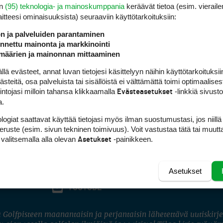
en
(95) teknologia- ja mainoskumppania
keräävät tietoa (esim. vieraile
laitteesi ominaisuuk­sista) seuraaviin käyttötarkoituksiin:
ön ja palveluiden parantaminen
nettu mainonta ja markkinointi
määrien ja mainonnan mittaaminen
 evästeet, annat luvan tietojesi käsittelyyn näihin käyttötarkoituksiin
teitä, osa palveluista tai sisällöistä ei välttämättä toimi optimaalisest
intojasi milloin tahansa klikkaamalla
-linkkiä sivust
Evästeasetukset
a.
logiat saattavat käyttää tietojasi myös ilman suostumustasi, jos niillä
peruste (esim. sivun tekninen toimivuus). Voit vastustaa tätä tai muutt
 valitsemalla alla olevan
-painikkeen.
Asetukset
Asetukset
FACEBOOK
INSTAGRAM
YOUTUBE
 Golfpisteen maanantaisin ja perjantaisin lähetettävä uutiskirje