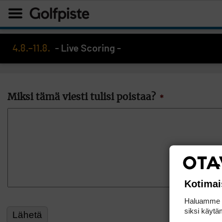
4.8.–11.8.
- Live Scoring -
Miksi tämä viesti tulisi poistaa?
*
Kotimai
Haluamme ta
siksi käytäm