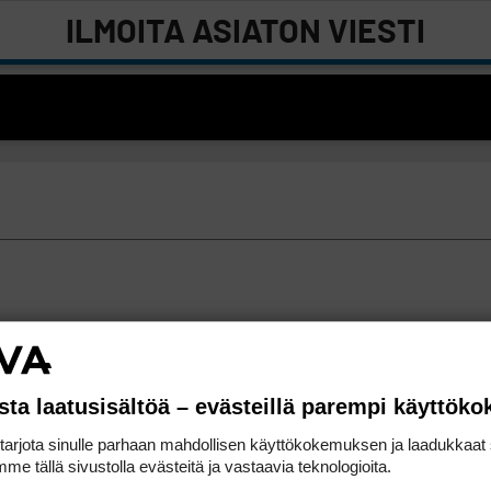
ILMOITA ASIATON VIESTI
sta laatusisältöä – evästeillä parempi käyttök
rjota sinulle parhaan mahdollisen käyttökokemuksen ja laadukkaat s
me tällä sivustolla evästeitä ja vastaavia teknologioita.