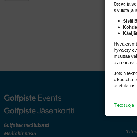
ja s
Otava
sivuista ja 
Sisäll
Kohden
Kävijä
Hyväksymällä
hyväksy eväs
muuttaa val
alareunass
Jotkin tekno
oikeutettu 
asetuksiasi
Tietosuoja
Golfpiste mediakortti
Tilaa
Mediahinnasto