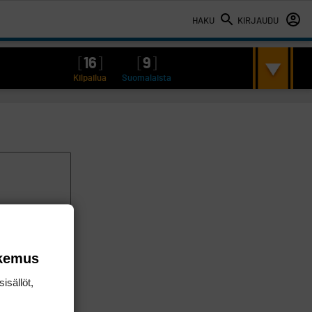
HAKU
KIRJAUDU
[
16
]
[
9
]
Kilpailua
Suomalaista
okemus
isällöt,