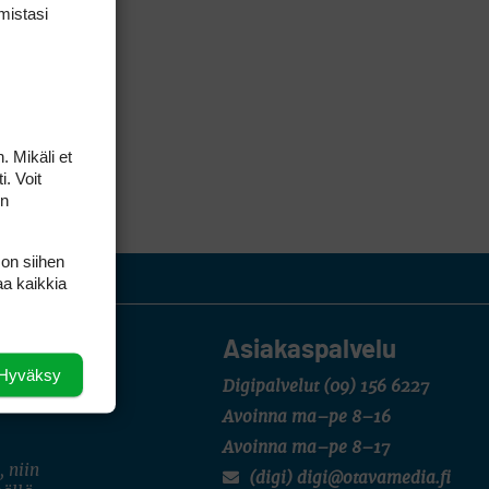
mis­tasi
. Mikäli et
i. Voit
on
 on siihen
aa kaikkia
Asiakaspalvelu
Hyväksy
Digipalvelut
(09) 156 6227
Avoinna ma–pe 8–16
Avoinna ma–pe 8–17
, niin
(digi) digi@otavamedia.fi