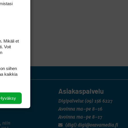
mis­tasi
. Mikäli et
i. Voit
on
 on siihen
aa kaikkia
Asiakaspalvelu
Hyväksy
Digipalvelut
(09) 156 6227
Avoinna ma–pe 8–16
Avoinna ma–pe 8–17
, niin
(digi) digi@otavamedia.fi