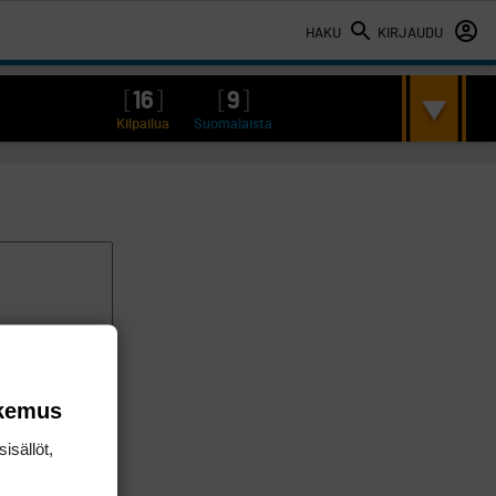
HAKU
KIRJAUDU
[
16
]
[
9
]
Kilpailua
Suomalaista
okemus
isällöt,