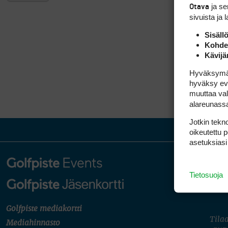
ja s
Otava
sivuista ja 
Sisäll
Kohden
Kävijä
Hyväksymällä
hyväksy eväs
muuttaa val
alareunass
Jotkin tekno
oikeutettu 
asetuksiasi
Tietosuoja
Golfpiste mediakortti
Tilaa
Mediahinnasto