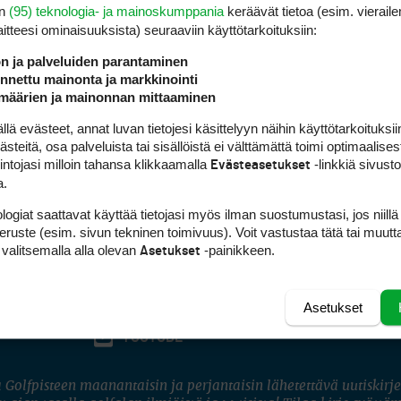
en
(95) teknologia- ja mainoskumppania
keräävät tietoa (esim. vieraile
laitteesi ominaisuuk­sista) seuraaviin käyttötarkoituksiin:
ön ja palveluiden parantaminen
nettu mainonta ja markkinointi
määrien ja mainonnan mittaaminen
 evästeet, annat luvan tietojesi käsittelyyn näihin käyttötarkoituksiin
teitä, osa palveluista tai sisällöistä ei välttämättä toimi optimaalisest
intojasi milloin tahansa klikkaamalla
-linkkiä sivust
Evästeasetukset
a.
logiat saattavat käyttää tietojasi myös ilman suostumustasi, jos niillä
peruste (esim. sivun tekninen toimivuus). Voit vastustaa tätä tai muutt
 valitsemalla alla olevan
-painikkeen.
Asetukset
Asetukset
FACEBOOK
INSTAGRAM
YOUTUBE
 Golfpisteen maanantaisin ja perjantaisin lähetettävä uutiskirje