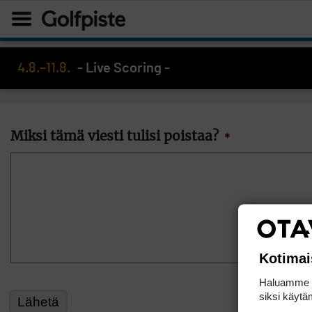
4.8.–11.8.
- Live Scoring -
Miksi tämä viesti tulisi poistaa?
*
Kotimai
Haluamme ta
siksi käytäm