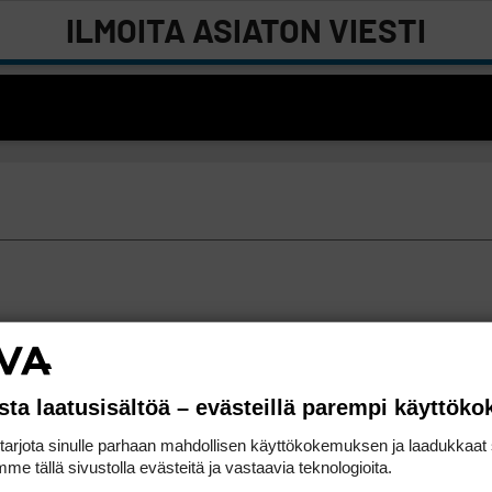
ILMOITA ASIATON VIESTI
sta laatusisältöä – evästeillä parempi käyttök
rjota sinulle parhaan mahdollisen käyttökokemuksen ja laadukkaat s
me tällä sivustolla evästeitä ja vastaavia teknologioita.