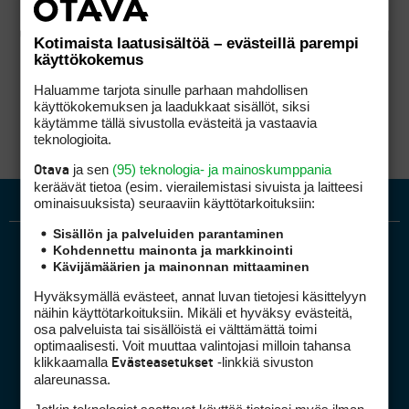
Kotimaista laatusisältöä – evästeillä parempi
käyttökokemus
Haluamme tarjota sinulle parhaan mahdollisen
käyttökokemuksen ja laadukkaat sisällöt, siksi
käytämme tällä sivustolla evästeitä ja vastaavia
teknologioita.
ja sen
(95) teknologia- ja mainoskumppania
Otava
keräävät tietoa (esim. vierailemis­tasi sivuista ja laitteesi
ominaisuuk­sista) seuraaviin käyttötarkoituksiin:
Sisällön ja palveluiden parantaminen
Kohdennettu mainonta ja markkinointi
Kävijämäärien ja mainonnan mittaaminen
Hyväksymällä evästeet, annat luvan tietojesi käsittelyyn
näihin käyttötarkoituksiin. Mikäli et hyväksy evästeitä,
osa palveluista tai sisällöistä ei välttämättä toimi
optimaalisesti. Voit muuttaa valintojasi milloin tahansa
Golfpiste mediakortti
klikkaamalla
-linkkiä sivuston
Evästeasetukset
Mediahinnasto
alareunassa.
Tietoa verkon kävijöistä