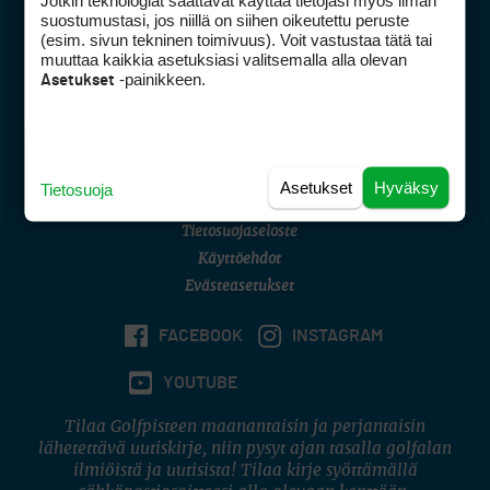
Jotkin teknologiat saattavat käyttää tietojasi myös ilman
Golfpisteen yhteystiedot
suostumustasi, jos niillä on siihen oikeutettu peruste
(esim. sivun tekninen toimivuus). Voit vastustaa tätä tai
DSA avoimuusraportti
muuttaa kaikkia asetuksiasi valitsemalla alla olevan
-painikkeen.
Asetukset
Asiakaspalvelu
Digipalvelut
(09) 156 6227
Avoinna ma–pe 8–16
Avoinna ma–pe 8–17
Asetukset
Hyväksy
Tietosuoja
(digi) digi@otavamedia.fi
Tietosuojaseloste
Käyttöehdot
Evästeasetukset
FACEBOOK
INSTAGRAM
YOUTUBE
Tilaa Golfpisteen maanantaisin ja perjantaisin
lähetettävä uutiskirje, niin pysyt ajan tasalla golfalan
ilmiöistä ja uutisista! Tilaa kirje syöttämällä