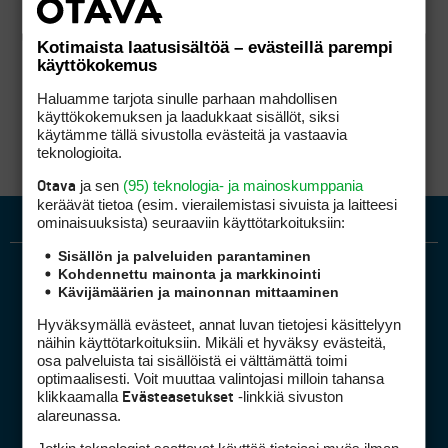
Kotimaista laatusisältöä – evästeillä parempi
käyttökokemus
Haluamme tarjota sinulle parhaan mahdollisen
käyttökokemuksen ja laadukkaat sisällöt, siksi
käytämme tällä sivustolla evästeitä ja vastaavia
teknologioita.
ja sen
(95) teknologia- ja mainoskumppania
Otava
keräävät tietoa (esim. vierailemis­tasi sivuista ja laitteesi
ominaisuuk­sista) seuraaviin käyttötarkoituksiin:
Sisällön ja palveluiden parantaminen
Kohdennettu mainonta ja markkinointi
Kävijämäärien ja mainonnan mittaaminen
Hyväksymällä evästeet, annat luvan tietojesi käsittelyyn
näihin käyttötarkoituksiin. Mikäli et hyväksy evästeitä,
osa palveluista tai sisällöistä ei välttämättä toimi
optimaalisesti. Voit muuttaa valintojasi milloin tahansa
Golfpiste mediakortti
klikkaamalla
-linkkiä sivuston
Evästeasetukset
Mediahinnasto
alareunassa.
Tietoa verkon kävijöistä