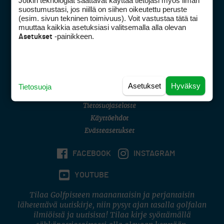
Jotkin teknologiat saattavat käyttää tietojasi myös ilman
Golfpisteen yhteystiedot
suostumustasi, jos niillä on siihen oikeutettu peruste
(esim. sivun tekninen toimivuus). Voit vastustaa tätä tai
DSA avoimuusraportti
muuttaa kaikkia asetuksiasi valitsemalla alla olevan
-painikkeen.
Asetukset
Asiakaspalvelu
Digipalvelut
(09) 156 6227
Avoinna ma–pe 8–16
Avoinna ma–pe 8–17
Asetukset
Hyväksy
Tietosuoja
(digi) digi@otavamedia.fi
Tietosuojaseloste
Käyttöehdot
Evästeasetukset
FACEBOOK
INSTAGRAM
YOUTUBE
Tilaa Golfpisteen maanantaisin ja perjantaisin
lähetettävä uutiskirje, niin pysyt ajan tasalla golfalan
ilmiöistä ja uutisista! Tilaa kirje syöttämällä